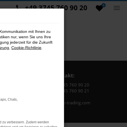
+49 3745 760 90 20
0
 Kommunikation mit Ihnen zu
stiken nur, wenn Sie uns Ihre
ung jederzeit für die Zukunft
ärung
,
Cookie-Richtlinie
.
Kontakt:
Tel.: +49 3745 760 90 20
Fax: +49 3745 760 90 21
Maps, Chats,
Mail: fj@jakob-trading.com
nd zu verbessern. Zudem werden