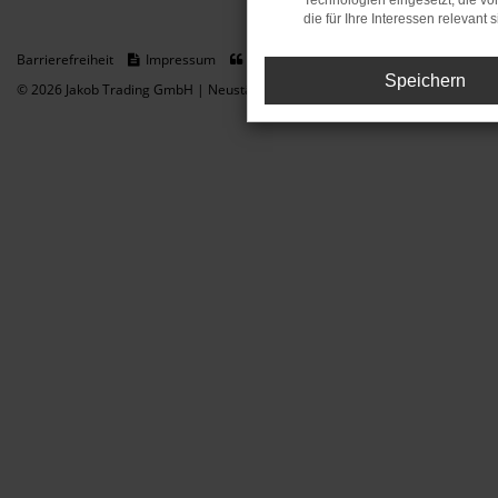
Technologien eingesetzt, die v
die für Ihre Interessen relevant s
Barrierefreiheit
Impressum
Datenschutz
Cookie Einstellungen
Speichern
© 2026 Jakob Trading GmbH | Neustädter Straße 1 | DE-08223 Neustadt/Vogt