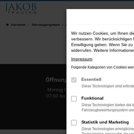
Zum
Hauptinhalt
springen
Startseite
Fahrzeugangebote
Fahrzeugsuche
Wir nutzen Cookies, um Ihnen d
verbessern. Wir berücksichtigen 
Einwilligung geben. Wenn Sie zu 
widerrufen. Weitere Information
Impressum
Folgende Kategorien von Cookies werd
Öffnungszeiten:
Essentiell
Diese Technologien sind erforde
Montag bis Freitag:
07:00 bis 18:00 Uhr
Funktional
Diese Technologien bieten die b
Fahrzeugbewertungssystem und w
Statistik und Marketing
Diese Technologien ermöglichen