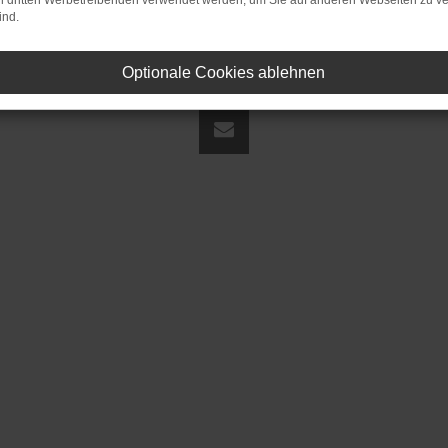
on dritten Werbetreibenden verwendet werden, um Sie auf anderen Webseiten zu ve
ind.
Optionale Cookies ablehnen
land | fj@jakob-trading.com |
Webdesign by audaris.de