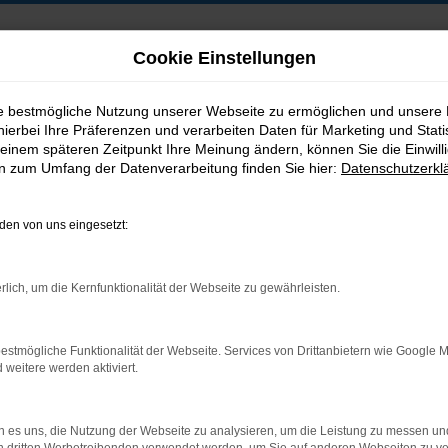
Cookie Einstellungen
ie bestmögliche Nutzung unserer Webseite zu ermöglichen und unsere
hierbei Ihre Präferenzen und verarbeiten Daten für Marketing und Stati
B2B-Shop
einem späteren Zeitpunkt Ihre Meinung ändern, können Sie die Einwillig
en zum Umfang der Datenverarbeitung finden Sie hier:
Datenschutzerkl
en von uns eingesetzt:
Postadresse:
rlich, um die Kernfunktionalität der Webseite zu gewährleisten.
Jakob Trading GmbH
Neustädter Straße 1
estmögliche Funktionalität der Webseite. Services von Drittanbietern wie Google 
D-08223 Neustadt/Vogtland
eitere werden aktiviert.
 es uns, die Nutzung der Webseite zu analysieren, um die Leistung zu messen u