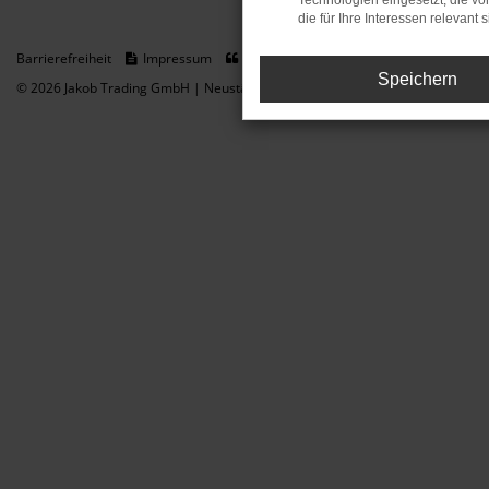
Technologien eingesetzt, die v
die für Ihre Interessen relevant s
Barrierefreiheit
Impressum
Datenschutz
Cookie Einstellungen
Speichern
© 2026 Jakob Trading GmbH | Neustädter Straße 1 | DE-08223 Neustadt/Vogt