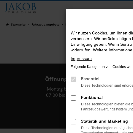
Zum
Hauptinhalt
springen
Startseite
Fahrzeugangebote
Fahrzeugsuche
Wir nutzen Cookies, um Ihnen d
verbessern. Wir berücksichtigen 
Einwilligung geben. Wenn Sie zu 
widerrufen. Weitere Information
Impressum
Folgende Kategorien von Cookies werd
Öffnungszeiten:
Essentiell
Diese Technologien sind erforde
Montag bis Freitag:
07:00 bis 18:00 Uhr
Funktional
Diese Technologien bieten die b
Fahrzeugbewertungssystem und w
Statistik und Marketing
Diese Technologien ermöglichen