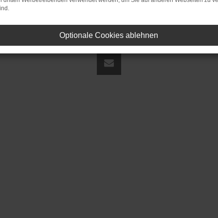
on dritten Werbetreibenden verwendet werden, um Sie auf anderen Webseiten zu ve
ind.
Optionale Cookies ablehnen
land | fj@jakob-trading.com |
Webdesign by audaris.de