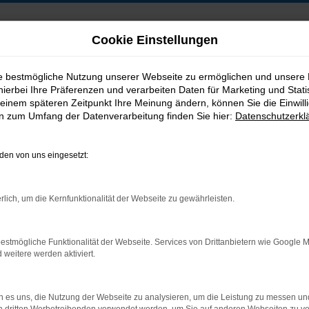
Cookie Einstellungen
ie bestmögliche Nutzung unserer Webseite zu ermöglichen und unsere
hierbei Ihre Präferenzen und verarbeiten Daten für Marketing und Stati
B2B-Shop
einem späteren Zeitpunkt Ihre Meinung ändern, können Sie die Einwillig
en zum Umfang der Datenverarbeitung finden Sie hier:
Datenschutzerkl
en von uns eingesetzt:
Postadresse:
rlich, um die Kernfunktionalität der Webseite zu gewährleisten.
Jakob Trading GmbH
Neustädter Straße 1
estmögliche Funktionalität der Webseite. Services von Drittanbietern wie Google 
D-08223 Neustadt/Vogtland
eitere werden aktiviert.
 es uns, die Nutzung der Webseite zu analysieren, um die Leistung zu messen u