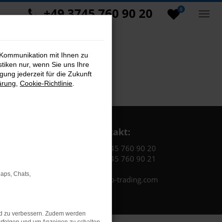
+49 3745 760 90 20
0
 Kommunikation mit Ihnen zu
stiken nur, wenn Sie uns Ihre
ung jederzeit für die Zukunft
ärung
,
Cookie-Richtlinie
.
Kontakt:
Tel.: +49 3745 760 90 20
Fax: +49 3745 760 90 21
Maps, Chats,
Mail: fj@jakob-trading.com
nd zu verbessern. Zudem werden