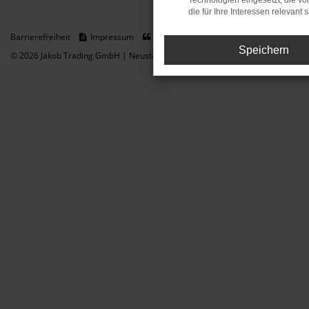
Technologien eingesetzt, die v
die für Ihre Interessen relevant s
Barrierefreiheit
Impressum
Datenschutz
Cookie Einstellungen
Speichern
© 2026 Jakob Trading GmbH | Neustädter Straße 1 | DE-08223 Neustadt/Vogt