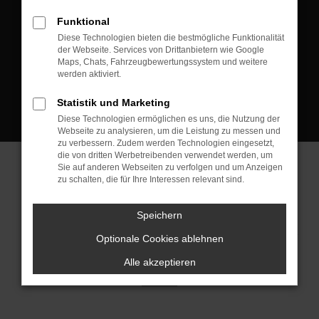
D-08223 Neustadt/Vogtland
Funktional
Kontakt:
Diese Technologien bieten die bestmögliche Funktionalität
der Webseite. Services von Drittanbietern wie Google
Tel.: +49 3745 760 90 20
Maps, Chats, Fahrzeugbewertungssystem und weitere
Fax: +49 3745 760 90 21
werden aktiviert.
Mail: fj@jakob-trading.com
Statistik und Marketing
Diese Technologien ermöglichen es uns, die Nutzung der
Webseite zu analysieren, um die Leistung zu messen und
zu verbessern. Zudem werden Technologien eingesetzt,
die von dritten Werbetreibenden verwendet werden, um
Sie auf anderen Webseiten zu verfolgen und um Anzeigen
zu schalten, die für Ihre Interessen relevant sind.
Barrierefreiheit
Impressum
Datenschutz
Cookie Einstellungen
Speichern
© 2026 Jakob Trading GmbH | Neustädter Straße 1 | DE-08223
Neustadt/Vogtland | fj@jakob-trading.com |
Webdesign by audaris.de
Optionale Cookies ablehnen
Alle akzeptieren