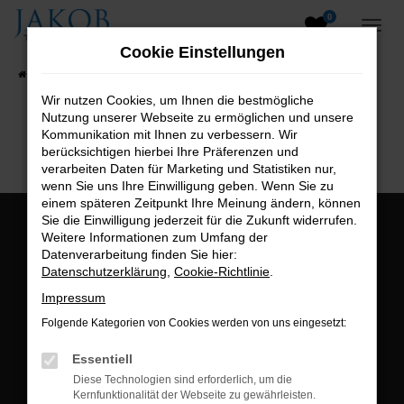
0
Zum
Hauptinhalt
Cookie Einstellungen
springen
Startseite
Fahrzeugangebote
Fahrzeugsuche
Wir nutzen Cookies, um Ihnen die bestmögliche
Nutzung unserer Webseite zu ermöglichen und unsere
B2B-Shop
Kommunikation mit Ihnen zu verbessern. Wir
berücksichtigen hierbei Ihre Präferenzen und
verarbeiten Daten für Marketing und Statistiken nur,
wenn Sie uns Ihre Einwilligung geben. Wenn Sie zu
einem späteren Zeitpunkt Ihre Meinung ändern, können
Sie die Einwilligung jederzeit für die Zukunft widerrufen.
Öffnungszeiten:
Weitere Informationen zum Umfang der
Datenverarbeitung finden Sie hier:
Montag bis Freitag:
Datenschutzerklärung
,
Cookie-Richtlinie
.
07:00 bis 18:00 Uhr
Impressum
Postadresse:
Folgende Kategorien von Cookies werden von uns eingesetzt:
Jakob Trading GmbH
Essentiell
Neustädter Straße 1
Diese Technologien sind erforderlich, um die
Kernfunktionalität der Webseite zu gewährleisten.