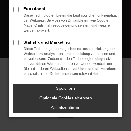
D-08223 Neustadt/Vogtland
Funktional
Kontakt:
Diese Technologien bieten die bestmögliche Funktionalität
der Webseite. Services von Drittanbietern wie Google
Tel.: +49 3745 760 90 20
Maps, Chats, Fahrzeugbewertungssystem und weitere
Fax: +49 3745 760 90 21
werden aktiviert.
Mail: fj@jakob-trading.com
Statistik und Marketing
Diese Technologien ermöglichen es uns, die Nutzung der
Webseite zu analysieren, um die Leistung zu messen und
zu verbessern. Zudem werden Technologien eingesetzt,
die von dritten Werbetreibenden verwendet werden, um
Sie auf anderen Webseiten zu verfolgen und um Anzeigen
zu schalten, die für Ihre Interessen relevant sind.
Barrierefreiheit
Impressum
Datenschutz
Cookie Einstellungen
Speichern
© 2026 Jakob Trading GmbH | Neustädter Straße 1 | DE-08223
Neustadt/Vogtland | fj@jakob-trading.com |
Webdesign by audaris.de
Optionale Cookies ablehnen
Alle akzeptieren