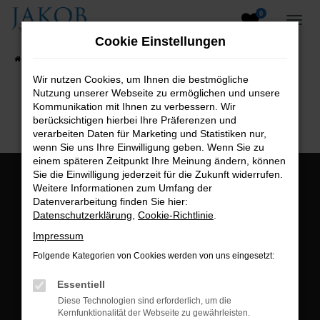
0
Zum
Hauptinhalt
Cookie Einstellungen
springen
Startseite
Fahrzeugangebote
Fahrzeugsuche
Wir nutzen Cookies, um Ihnen die bestmögliche
Nutzung unserer Webseite zu ermöglichen und unsere
B2B-Shop
Kommunikation mit Ihnen zu verbessern. Wir
berücksichtigen hierbei Ihre Präferenzen und
verarbeiten Daten für Marketing und Statistiken nur,
wenn Sie uns Ihre Einwilligung geben. Wenn Sie zu
einem späteren Zeitpunkt Ihre Meinung ändern, können
Sie die Einwilligung jederzeit für die Zukunft widerrufen.
Öffnungszeiten:
Weitere Informationen zum Umfang der
Datenverarbeitung finden Sie hier:
Montag bis Freitag:
Datenschutzerklärung
,
Cookie-Richtlinie
.
07:00 bis 18:00 Uhr
Impressum
Postadresse:
Folgende Kategorien von Cookies werden von uns eingesetzt:
Jakob Trading GmbH
Essentiell
Neustädter Straße 1
Diese Technologien sind erforderlich, um die
Kernfunktionalität der Webseite zu gewährleisten.