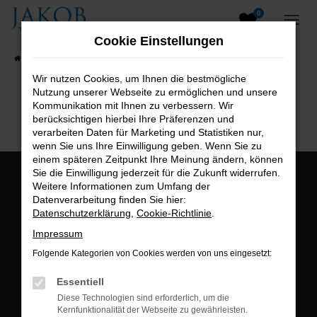
0
Zum
Hauptinhalt
Cookie Einstellungen
springen
Startseite
Fahrzeugangebote
Fahrzeugsuche
Wir nutzen Cookies, um Ihnen die bestmögliche
Nutzung unserer Webseite zu ermöglichen und unsere
B2B-Shop
Kommunikation mit Ihnen zu verbessern. Wir
berücksichtigen hierbei Ihre Präferenzen und
verarbeiten Daten für Marketing und Statistiken nur,
wenn Sie uns Ihre Einwilligung geben. Wenn Sie zu
einem späteren Zeitpunkt Ihre Meinung ändern, können
Sie die Einwilligung jederzeit für die Zukunft widerrufen.
Öffnungszeiten:
Weitere Informationen zum Umfang der
Datenverarbeitung finden Sie hier:
Montag bis Freitag:
Datenschutzerklärung
,
Cookie-Richtlinie
.
07:00 bis 18:00 Uhr
Impressum
Postadresse:
Folgende Kategorien von Cookies werden von uns eingesetzt:
Jakob Trading GmbH
Essentiell
Neustädter Straße 1
Diese Technologien sind erforderlich, um die
Kernfunktionalität der Webseite zu gewährleisten.