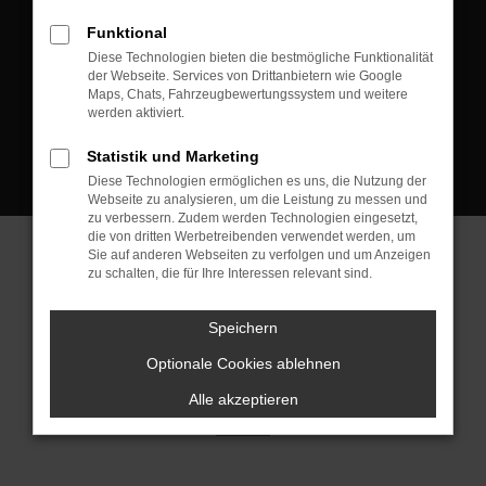
D-08223 Neustadt/Vogtland
Funktional
Kontakt:
Diese Technologien bieten die bestmögliche Funktionalität
der Webseite. Services von Drittanbietern wie Google
Tel.: +49 3745 760 90 20
Maps, Chats, Fahrzeugbewertungssystem und weitere
Fax: +49 3745 760 90 21
werden aktiviert.
Mail: fj@jakob-trading.com
Statistik und Marketing
Diese Technologien ermöglichen es uns, die Nutzung der
Webseite zu analysieren, um die Leistung zu messen und
zu verbessern. Zudem werden Technologien eingesetzt,
die von dritten Werbetreibenden verwendet werden, um
Sie auf anderen Webseiten zu verfolgen und um Anzeigen
zu schalten, die für Ihre Interessen relevant sind.
Barrierefreiheit
Impressum
Datenschutz
Cookie Einstellungen
Speichern
© 2026 Jakob Trading GmbH | Neustädter Straße 1 | DE-08223
Neustadt/Vogtland | fj@jakob-trading.com |
Webdesign by audaris.de
Optionale Cookies ablehnen
Alle akzeptieren