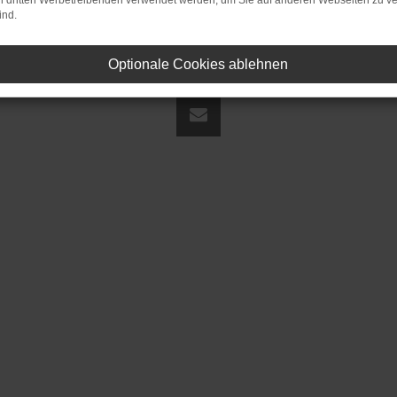
on dritten Werbetreibenden verwendet werden, um Sie auf anderen Webseiten zu ve
ind.
Optionale Cookies ablehnen
land | fj@jakob-trading.com |
Webdesign by audaris.de