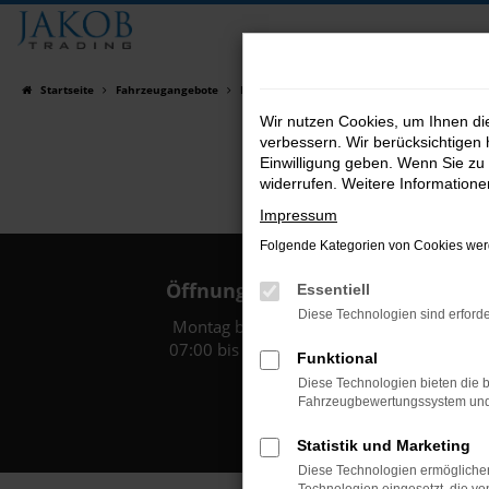
Zum
Hauptinhalt
springen
Startseite
Fahrzeugangebote
Fahrzeugsuche
Wir nutzen Cookies, um Ihnen d
verbessern. Wir berücksichtigen 
Einwilligung geben. Wenn Sie zu 
widerrufen. Weitere Information
Impressum
Folgende Kategorien von Cookies werd
Öffnungszeiten:
Essentiell
Diese Technologien sind erforde
Montag bis Freitag:
07:00 bis 18:00 Uhr
Funktional
Diese Technologien bieten die b
Fahrzeugbewertungssystem und w
Statistik und Marketing
Diese Technologien ermöglichen