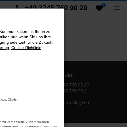
+49 3745 760 90 20
0
 Kommunikation mit Ihnen zu
stiken nur, wenn Sie uns Ihre
ung jederzeit für die Zukunft
ärung
,
Cookie-Richtlinie
.
Kontakt:
Tel.: +49 3745 760 90 20
Fax: +49 3745 760 90 21
Maps, Chats,
Mail: fj@jakob-trading.com
nd zu verbessern. Zudem werden