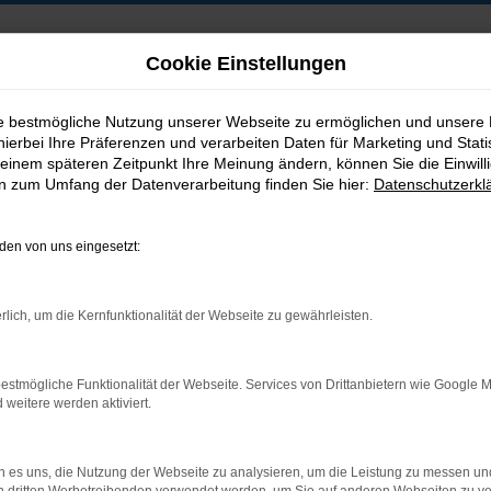
Cookie Einstellungen
ie bestmögliche Nutzung unserer Webseite zu ermöglichen und unsere
hierbei Ihre Präferenzen und verarbeiten Daten für Marketing und Stati
B2B-Shop
einem späteren Zeitpunkt Ihre Meinung ändern, können Sie die Einwillig
en zum Umfang der Datenverarbeitung finden Sie hier:
Datenschutzerkl
en von uns eingesetzt:
Postadresse:
rlich, um die Kernfunktionalität der Webseite zu gewährleisten.
Jakob Trading GmbH
Neustädter Straße 1
estmögliche Funktionalität der Webseite. Services von Drittanbietern wie Google 
D-08223 Neustadt/Vogtland
eitere werden aktiviert.
 es uns, die Nutzung der Webseite zu analysieren, um die Leistung zu messen u