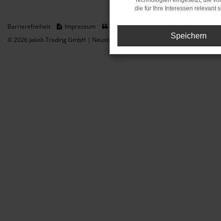
Technologien eingesetzt, die v
die für Ihre Interessen relevant s
Barrierefreiheit
Impressum
Datenschutz
Cookie Einstellungen
Speichern
© 2026 Jakob Trading GmbH | Neustädter Straße 1 | DE-08223 Neustadt/Vogt