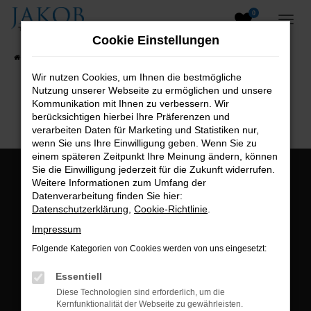
0
Zum
Hauptinhalt
Cookie Einstellungen
springen
Startseite
Fahrzeugangebote
Fahrzeugsuche
Wir nutzen Cookies, um Ihnen die bestmögliche
Nutzung unserer Webseite zu ermöglichen und unsere
B2B-Shop
Kommunikation mit Ihnen zu verbessern. Wir
berücksichtigen hierbei Ihre Präferenzen und
verarbeiten Daten für Marketing und Statistiken nur,
wenn Sie uns Ihre Einwilligung geben. Wenn Sie zu
einem späteren Zeitpunkt Ihre Meinung ändern, können
Sie die Einwilligung jederzeit für die Zukunft widerrufen.
Öffnungszeiten:
Weitere Informationen zum Umfang der
Datenverarbeitung finden Sie hier:
Montag bis Freitag:
Datenschutzerklärung
,
Cookie-Richtlinie
.
07:00 bis 18:00 Uhr
Impressum
Postadresse:
Folgende Kategorien von Cookies werden von uns eingesetzt:
Jakob Trading GmbH
Essentiell
Neustädter Straße 1
Diese Technologien sind erforderlich, um die
Kernfunktionalität der Webseite zu gewährleisten.