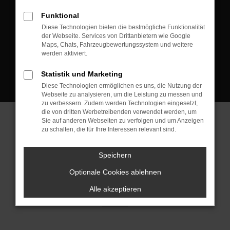
D-08223 Neustadt/Vogtland
Funktional
Kontakt:
Diese Technologien bieten die bestmögliche Funktionalität
der Webseite. Services von Drittanbietern wie Google
Tel.: +49 3745 760 90 20
Maps, Chats, Fahrzeugbewertungssystem und weitere
Fax: +49 3745 760 90 21
werden aktiviert.
Mail: fj@jakob-trading.com
Statistik und Marketing
Diese Technologien ermöglichen es uns, die Nutzung der
Webseite zu analysieren, um die Leistung zu messen und
zu verbessern. Zudem werden Technologien eingesetzt,
die von dritten Werbetreibenden verwendet werden, um
Sie auf anderen Webseiten zu verfolgen und um Anzeigen
zu schalten, die für Ihre Interessen relevant sind.
Barrierefreiheit
Impressum
Datenschutz
Cookie Einstellungen
Speichern
© 2026 Jakob Trading GmbH | Neustädter Straße 1 | DE-08223
Neustadt/Vogtland | fj@jakob-trading.com |
Webdesign by audaris.de
Optionale Cookies ablehnen
Alle akzeptieren