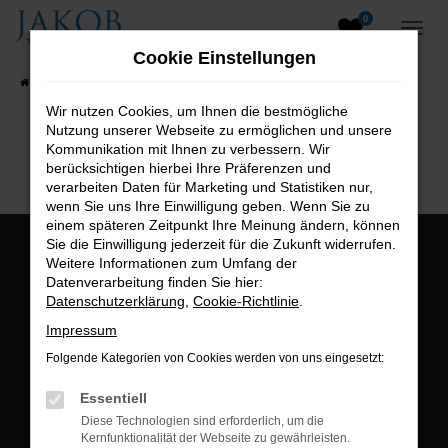
0
Zum
Hauptinhalt
Cookie Einstellungen
springen
Startseite
Fahrzeugangebote
Fahrzeugsuche
Wir nutzen Cookies, um Ihnen die bestmögliche
Nutzung unserer Webseite zu ermöglichen und unsere
B2B-Shop
Kommunikation mit Ihnen zu verbessern. Wir
berücksichtigen hierbei Ihre Präferenzen und
verarbeiten Daten für Marketing und Statistiken nur,
wenn Sie uns Ihre Einwilligung geben. Wenn Sie zu
einem späteren Zeitpunkt Ihre Meinung ändern, können
Sie die Einwilligung jederzeit für die Zukunft widerrufen.
Öffnungszeiten:
Weitere Informationen zum Umfang der
Datenverarbeitung finden Sie hier:
Montag bis Freitag:
Datenschutzerklärung
,
Cookie-Richtlinie
.
07:00 bis 18:00 Uhr
Impressum
Postadresse:
Folgende Kategorien von Cookies werden von uns eingesetzt:
Jakob Trading GmbH
Essentiell
Neustädter Straße 1
Diese Technologien sind erforderlich, um die
Kernfunktionalität der Webseite zu gewährleisten.