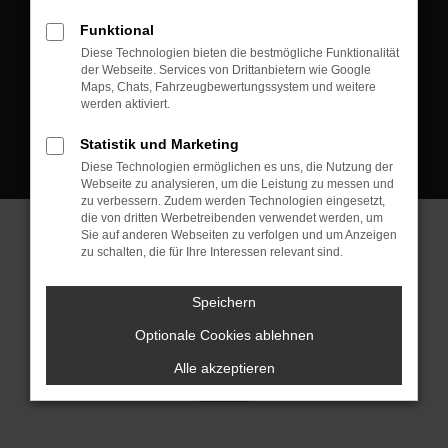
D-08223 Neustadt/Vogtland
Funktional
Kontakt:
Diese Technologien bieten die bestmögliche Funktionalität
der Webseite. Services von Drittanbietern wie Google
Tel.: +49 3745 760 90 20
Maps, Chats, Fahrzeugbewertungssystem und weitere
Fax: +49 3745 760 90 21
werden aktiviert.
Mail: fj@jakob-trading.com
Statistik und Marketing
Diese Technologien ermöglichen es uns, die Nutzung der
Webseite zu analysieren, um die Leistung zu messen und
zu verbessern. Zudem werden Technologien eingesetzt,
die von dritten Werbetreibenden verwendet werden, um
Sie auf anderen Webseiten zu verfolgen und um Anzeigen
zu schalten, die für Ihre Interessen relevant sind.
Barrierefreiheit
Impressum
Datenschutz
Cookie Einstellungen
Speichern
© 2026 Jakob Trading GmbH | Neustädter Straße 1 | DE-08223
Neustadt/Vogtland | fj@jakob-trading.com |
Webdesign by audaris.de
Optionale Cookies ablehnen
Alle akzeptieren