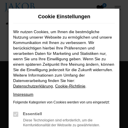
0
Zum
Hauptinhalt
Cookie Einstellungen
springen
Startseite
Fahrzeugangebote
Fahrzeugsuche
Wir nutzen Cookies, um Ihnen die bestmögliche
Nutzung unserer Webseite zu ermöglichen und unsere
B2B-Shop
Kommunikation mit Ihnen zu verbessern. Wir
berücksichtigen hierbei Ihre Präferenzen und
verarbeiten Daten für Marketing und Statistiken nur,
wenn Sie uns Ihre Einwilligung geben. Wenn Sie zu
einem späteren Zeitpunkt Ihre Meinung ändern, können
Sie die Einwilligung jederzeit für die Zukunft widerrufen.
Öffnungszeiten:
Weitere Informationen zum Umfang der
Datenverarbeitung finden Sie hier:
Montag bis Freitag:
Datenschutzerklärung
,
Cookie-Richtlinie
.
07:00 bis 18:00 Uhr
Impressum
Postadresse:
Folgende Kategorien von Cookies werden von uns eingesetzt:
Jakob Trading GmbH
Essentiell
Neustädter Straße 1
Diese Technologien sind erforderlich, um die
Kernfunktionalität der Webseite zu gewährleisten.