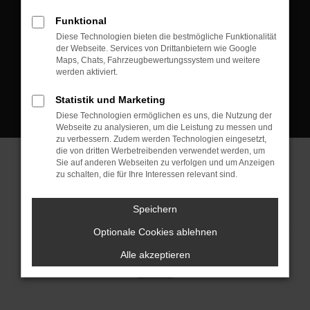
D-08223 Neustadt/Vogtland
Funktional
Kontakt:
Diese Technologien bieten die bestmögliche Funktionalität
der Webseite. Services von Drittanbietern wie Google
Tel.: +49 3745 760 90 20
Maps, Chats, Fahrzeugbewertungssystem und weitere
Fax: +49 3745 760 90 21
werden aktiviert.
Mail: fj@jakob-trading.com
Statistik und Marketing
Diese Technologien ermöglichen es uns, die Nutzung der
Webseite zu analysieren, um die Leistung zu messen und
zu verbessern. Zudem werden Technologien eingesetzt,
die von dritten Werbetreibenden verwendet werden, um
Sie auf anderen Webseiten zu verfolgen und um Anzeigen
zu schalten, die für Ihre Interessen relevant sind.
Barrierefreiheit
Impressum
Datenschutz
Cookie Einstellungen
Speichern
© 2026 Jakob Trading GmbH | Neustädter Straße 1 | DE-08223
Neustadt/Vogtland | fj@jakob-trading.com |
Webdesign by audaris.de
Optionale Cookies ablehnen
Alle akzeptieren