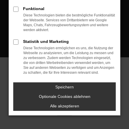
D-08223 Neustadt/Vogtland
Funktional
Kontakt:
Diese Technologien bieten die bestmögliche Funktionalität
der Webseite. Services von Drittanbietern wie Google
Tel.: +49 3745 760 90 20
Maps, Chats, Fahrzeugbewertungssystem und weitere
Fax: +49 3745 760 90 21
werden aktiviert.
Mail: fj@jakob-trading.com
Statistik und Marketing
Diese Technologien ermöglichen es uns, die Nutzung der
Webseite zu analysieren, um die Leistung zu messen und
zu verbessern. Zudem werden Technologien eingesetzt,
die von dritten Werbetreibenden verwendet werden, um
Sie auf anderen Webseiten zu verfolgen und um Anzeigen
zu schalten, die für Ihre Interessen relevant sind.
Barrierefreiheit
Impressum
Datenschutz
Cookie Einstellungen
Speichern
© 2026 Jakob Trading GmbH | Neustädter Straße 1 | DE-08223
Neustadt/Vogtland | fj@jakob-trading.com |
Webdesign by audaris.de
Optionale Cookies ablehnen
Alle akzeptieren