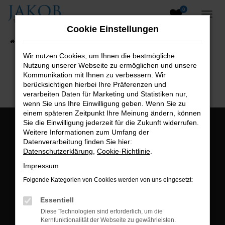
0
Zum
Hauptinhalt
Cookie Einstellungen
springen
Startseite
Fahrzeugangebote
Fahrzeugsuche
Wir nutzen Cookies, um Ihnen die bestmögliche
Nutzung unserer Webseite zu ermöglichen und unsere
B2B-Shop
Kommunikation mit Ihnen zu verbessern. Wir
berücksichtigen hierbei Ihre Präferenzen und
verarbeiten Daten für Marketing und Statistiken nur,
wenn Sie uns Ihre Einwilligung geben. Wenn Sie zu
einem späteren Zeitpunkt Ihre Meinung ändern, können
Sie die Einwilligung jederzeit für die Zukunft widerrufen.
Öffnungszeiten:
Weitere Informationen zum Umfang der
Datenverarbeitung finden Sie hier:
Montag bis Freitag:
Datenschutzerklärung
,
Cookie-Richtlinie
.
07:00 bis 18:00 Uhr
Impressum
Postadresse:
Folgende Kategorien von Cookies werden von uns eingesetzt:
Jakob Trading GmbH
Essentiell
Neustädter Straße 1
Diese Technologien sind erforderlich, um die
Kernfunktionalität der Webseite zu gewährleisten.