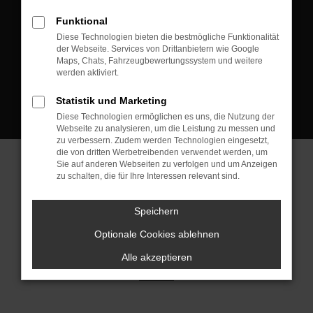
D-08223 Neustadt/Vogtland
Funktional
Kontakt:
Diese Technologien bieten die bestmögliche Funktionalität
der Webseite. Services von Drittanbietern wie Google
Tel.: +49 3745 760 90 20
Maps, Chats, Fahrzeugbewertungssystem und weitere
Fax: +49 3745 760 90 21
werden aktiviert.
Mail: fj@jakob-trading.com
Statistik und Marketing
Diese Technologien ermöglichen es uns, die Nutzung der
Webseite zu analysieren, um die Leistung zu messen und
zu verbessern. Zudem werden Technologien eingesetzt,
die von dritten Werbetreibenden verwendet werden, um
Sie auf anderen Webseiten zu verfolgen und um Anzeigen
zu schalten, die für Ihre Interessen relevant sind.
Barrierefreiheit
Impressum
Datenschutz
Cookie Einstellungen
Speichern
© 2026 Jakob Trading GmbH | Neustädter Straße 1 | DE-08223
Neustadt/Vogtland | fj@jakob-trading.com |
Webdesign by audaris.de
Optionale Cookies ablehnen
Alle akzeptieren