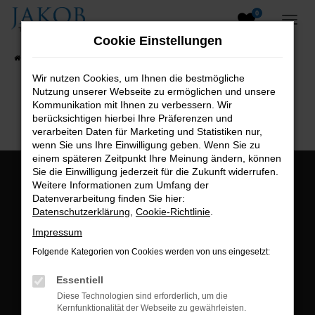
0
Zum
Hauptinhalt
Cookie Einstellungen
springen
Startseite
Fahrzeugangebote
Fahrzeugsuche
Wir nutzen Cookies, um Ihnen die bestmögliche
Nutzung unserer Webseite zu ermöglichen und unsere
B2B-Shop
Kommunikation mit Ihnen zu verbessern. Wir
berücksichtigen hierbei Ihre Präferenzen und
verarbeiten Daten für Marketing und Statistiken nur,
wenn Sie uns Ihre Einwilligung geben. Wenn Sie zu
einem späteren Zeitpunkt Ihre Meinung ändern, können
Sie die Einwilligung jederzeit für die Zukunft widerrufen.
Öffnungszeiten:
Weitere Informationen zum Umfang der
Datenverarbeitung finden Sie hier:
Montag bis Freitag:
Datenschutzerklärung
,
Cookie-Richtlinie
.
07:00 bis 18:00 Uhr
Impressum
Postadresse:
Folgende Kategorien von Cookies werden von uns eingesetzt:
Jakob Trading GmbH
Essentiell
Neustädter Straße 1
Diese Technologien sind erforderlich, um die
Kernfunktionalität der Webseite zu gewährleisten.