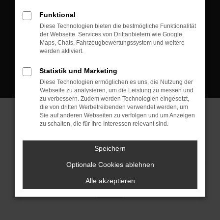
D-08223 Neustadt/Vogtland
Funktional
Kontakt:
Diese Technologien bieten die bestmögliche Funktionalität
der Webseite. Services von Drittanbietern wie Google
Tel.: +49 3745 760 90 20
Maps, Chats, Fahrzeugbewertungssystem und weitere
Fax: +49 3745 760 90 21
werden aktiviert.
Mail: fj@jakob-trading.com
Statistik und Marketing
Diese Technologien ermöglichen es uns, die Nutzung der
Webseite zu analysieren, um die Leistung zu messen und
zu verbessern. Zudem werden Technologien eingesetzt,
die von dritten Werbetreibenden verwendet werden, um
Sie auf anderen Webseiten zu verfolgen und um Anzeigen
zu schalten, die für Ihre Interessen relevant sind.
Barrierefreiheit
Impressum
Datenschutz
Cookie Einstellungen
Speichern
© 2026 Jakob Trading GmbH | Neustädter Straße 1 | DE-08223
Neustadt/Vogtland | fj@jakob-trading.com |
Webdesign by audaris.de
Optionale Cookies ablehnen
Alle akzeptieren