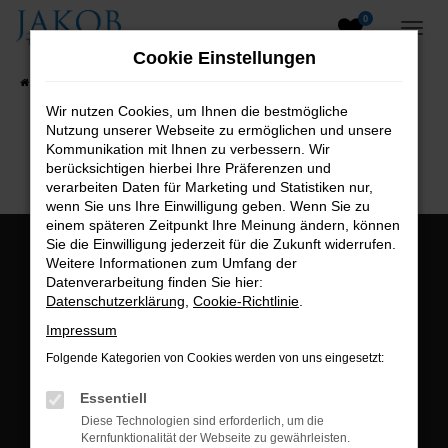
0
Zum
Hauptinhalt
Cookie Einstellungen
springen
Startseite
Fahrzeugangebote
Fahrzeugsuche
Wir nutzen Cookies, um Ihnen die bestmögliche
Nutzung unserer Webseite zu ermöglichen und unsere
B2B-Shop
Kommunikation mit Ihnen zu verbessern. Wir
berücksichtigen hierbei Ihre Präferenzen und
verarbeiten Daten für Marketing und Statistiken nur,
wenn Sie uns Ihre Einwilligung geben. Wenn Sie zu
einem späteren Zeitpunkt Ihre Meinung ändern, können
Sie die Einwilligung jederzeit für die Zukunft widerrufen.
Öffnungszeiten:
Weitere Informationen zum Umfang der
Datenverarbeitung finden Sie hier:
Montag bis Freitag:
Datenschutzerklärung
,
Cookie-Richtlinie
.
07:00 bis 18:00 Uhr
Impressum
Postadresse:
Folgende Kategorien von Cookies werden von uns eingesetzt:
Jakob Trading GmbH
Essentiell
Neustädter Straße 1
Diese Technologien sind erforderlich, um die
Kernfunktionalität der Webseite zu gewährleisten.