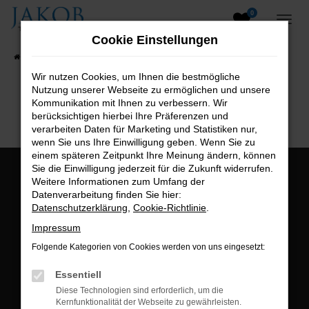
0
Zum
Hauptinhalt
Cookie Einstellungen
springen
Startseite
Fahrzeugangebote
Fahrzeugsuche
Wir nutzen Cookies, um Ihnen die bestmögliche
Nutzung unserer Webseite zu ermöglichen und unsere
B2B-Shop
Kommunikation mit Ihnen zu verbessern. Wir
berücksichtigen hierbei Ihre Präferenzen und
verarbeiten Daten für Marketing und Statistiken nur,
wenn Sie uns Ihre Einwilligung geben. Wenn Sie zu
einem späteren Zeitpunkt Ihre Meinung ändern, können
Sie die Einwilligung jederzeit für die Zukunft widerrufen.
Öffnungszeiten:
Weitere Informationen zum Umfang der
Datenverarbeitung finden Sie hier:
Montag bis Freitag:
Datenschutzerklärung
,
Cookie-Richtlinie
.
07:00 bis 18:00 Uhr
Impressum
Postadresse:
Folgende Kategorien von Cookies werden von uns eingesetzt:
Jakob Trading GmbH
Essentiell
Neustädter Straße 1
Diese Technologien sind erforderlich, um die
Kernfunktionalität der Webseite zu gewährleisten.