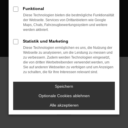
D-08223 Neustadt/Vogtland
Funktional
Kontakt:
Diese Technologien bieten die bestmögliche Funktionalität
der Webseite. Services von Drittanbietern wie Google
Tel.: +49 3745 760 90 20
Maps, Chats, Fahrzeugbewertungssystem und weitere
Fax: +49 3745 760 90 21
werden aktiviert.
Mail: fj@jakob-trading.com
Statistik und Marketing
Diese Technologien ermöglichen es uns, die Nutzung der
Webseite zu analysieren, um die Leistung zu messen und
zu verbessern. Zudem werden Technologien eingesetzt,
die von dritten Werbetreibenden verwendet werden, um
Sie auf anderen Webseiten zu verfolgen und um Anzeigen
zu schalten, die für Ihre Interessen relevant sind.
Barrierefreiheit
Impressum
Datenschutz
Cookie Einstellungen
Speichern
© 2026 Jakob Trading GmbH | Neustädter Straße 1 | DE-08223
Neustadt/Vogtland | fj@jakob-trading.com |
Webdesign by audaris.de
Optionale Cookies ablehnen
Alle akzeptieren