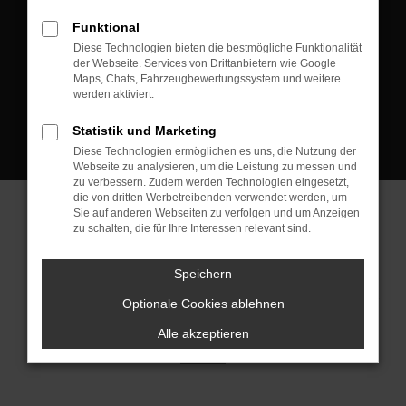
D-08223 Neustadt/Vogtland
Funktional
Kontakt:
Diese Technologien bieten die bestmögliche Funktionalität
der Webseite. Services von Drittanbietern wie Google
Tel.: +49 3745 760 90 20
Maps, Chats, Fahrzeugbewertungssystem und weitere
Fax: +49 3745 760 90 21
werden aktiviert.
Mail: fj@jakob-trading.com
Statistik und Marketing
Diese Technologien ermöglichen es uns, die Nutzung der
Webseite zu analysieren, um die Leistung zu messen und
zu verbessern. Zudem werden Technologien eingesetzt,
die von dritten Werbetreibenden verwendet werden, um
Sie auf anderen Webseiten zu verfolgen und um Anzeigen
zu schalten, die für Ihre Interessen relevant sind.
Barrierefreiheit
Impressum
Datenschutz
Cookie Einstellungen
Speichern
© 2026 Jakob Trading GmbH | Neustädter Straße 1 | DE-08223
Neustadt/Vogtland | fj@jakob-trading.com |
Webdesign by audaris.de
Optionale Cookies ablehnen
Alle akzeptieren