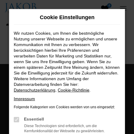
0
Zum
Hauptinhalt
Cookie Einstellungen
springen
Startseite
Fahrzeugangebote
Fahrzeugsuche
Wir nutzen Cookies, um Ihnen die bestmögliche
Nutzung unserer Webseite zu ermöglichen und unsere
B2B-Shop
Kommunikation mit Ihnen zu verbessern. Wir
berücksichtigen hierbei Ihre Präferenzen und
verarbeiten Daten für Marketing und Statistiken nur,
wenn Sie uns Ihre Einwilligung geben. Wenn Sie zu
einem späteren Zeitpunkt Ihre Meinung ändern, können
Sie die Einwilligung jederzeit für die Zukunft widerrufen.
Öffnungszeiten:
Weitere Informationen zum Umfang der
Datenverarbeitung finden Sie hier:
Montag bis Freitag:
Datenschutzerklärung
,
Cookie-Richtlinie
.
07:00 bis 18:00 Uhr
Impressum
Postadresse:
Folgende Kategorien von Cookies werden von uns eingesetzt:
Jakob Trading GmbH
Essentiell
Neustädter Straße 1
Diese Technologien sind erforderlich, um die
Kernfunktionalität der Webseite zu gewährleisten.