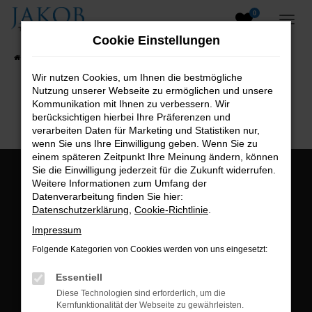
0
Zum
Hauptinhalt
Cookie Einstellungen
springen
Startseite
Fahrzeugangebote
Fahrzeugsuche
Wir nutzen Cookies, um Ihnen die bestmögliche
Nutzung unserer Webseite zu ermöglichen und unsere
B2B-Shop
Kommunikation mit Ihnen zu verbessern. Wir
berücksichtigen hierbei Ihre Präferenzen und
verarbeiten Daten für Marketing und Statistiken nur,
wenn Sie uns Ihre Einwilligung geben. Wenn Sie zu
einem späteren Zeitpunkt Ihre Meinung ändern, können
Sie die Einwilligung jederzeit für die Zukunft widerrufen.
Öffnungszeiten:
Weitere Informationen zum Umfang der
Datenverarbeitung finden Sie hier:
Montag bis Freitag:
Datenschutzerklärung
,
Cookie-Richtlinie
.
07:00 bis 18:00 Uhr
Impressum
Postadresse:
Folgende Kategorien von Cookies werden von uns eingesetzt:
Jakob Trading GmbH
Essentiell
Neustädter Straße 1
Diese Technologien sind erforderlich, um die
Kernfunktionalität der Webseite zu gewährleisten.