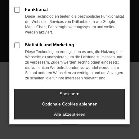
D-08223 Neustadt/Vogtland
Funktional
Kontakt:
Diese Technologien bieten die bestmögliche Funktionalität
der Webseite. Services von Drittanbietern wie Google
Tel.: +49 3745 760 90 20
Maps, Chats, Fahrzeugbewertungssystem und weitere
Fax: +49 3745 760 90 21
werden aktiviert.
Mail: fj@jakob-trading.com
Statistik und Marketing
Diese Technologien ermöglichen es uns, die Nutzung der
Webseite zu analysieren, um die Leistung zu messen und
zu verbessern. Zudem werden Technologien eingesetzt,
die von dritten Werbetreibenden verwendet werden, um
Sie auf anderen Webseiten zu verfolgen und um Anzeigen
zu schalten, die für Ihre Interessen relevant sind.
Barrierefreiheit
Impressum
Datenschutz
Cookie Einstellungen
Speichern
© 2026 Jakob Trading GmbH | Neustädter Straße 1 | DE-08223
Neustadt/Vogtland | fj@jakob-trading.com |
Webdesign by audaris.de
Optionale Cookies ablehnen
Alle akzeptieren