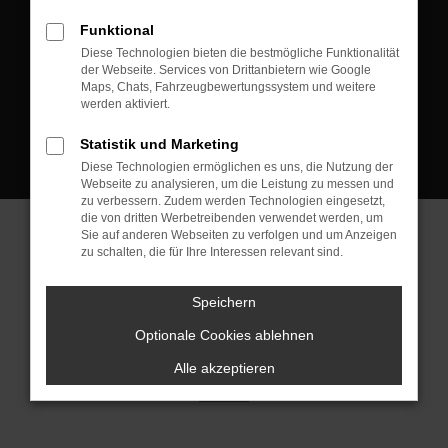
D-08223 Neustadt/Vogtland
Funktional
Kontakt:
Diese Technologien bieten die bestmögliche Funktionalität
der Webseite. Services von Drittanbietern wie Google
Tel.: +49 3745 760 90 20
Maps, Chats, Fahrzeugbewertungssystem und weitere
Fax: +49 3745 760 90 21
werden aktiviert.
Mail: fj@jakob-trading.com
Statistik und Marketing
Diese Technologien ermöglichen es uns, die Nutzung der
Webseite zu analysieren, um die Leistung zu messen und
zu verbessern. Zudem werden Technologien eingesetzt,
die von dritten Werbetreibenden verwendet werden, um
Sie auf anderen Webseiten zu verfolgen und um Anzeigen
zu schalten, die für Ihre Interessen relevant sind.
Barrierefreiheit
Impressum
Datenschutz
Cookie Einstellungen
Speichern
© 2026 Jakob Trading GmbH | Neustädter Straße 1 | DE-08223
Neustadt/Vogtland | fj@jakob-trading.com |
Webdesign by audaris.de
Optionale Cookies ablehnen
Alle akzeptieren