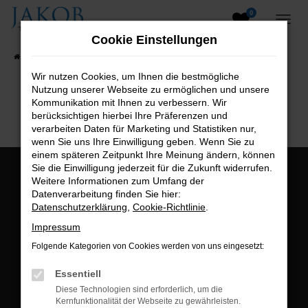
0
Zum
Hauptinhalt
Cookie Einstellungen
springen
Startseite
Fahrzeugangebote
Fahrzeugsuche
Wir nutzen Cookies, um Ihnen die bestmögliche
Nutzung unserer Webseite zu ermöglichen und unsere
B2B-Shop
Kommunikation mit Ihnen zu verbessern. Wir
berücksichtigen hierbei Ihre Präferenzen und
verarbeiten Daten für Marketing und Statistiken nur,
wenn Sie uns Ihre Einwilligung geben. Wenn Sie zu
einem späteren Zeitpunkt Ihre Meinung ändern, können
Sie die Einwilligung jederzeit für die Zukunft widerrufen.
Öffnungszeiten:
Weitere Informationen zum Umfang der
Datenverarbeitung finden Sie hier:
Montag bis Freitag:
Datenschutzerklärung
,
Cookie-Richtlinie
.
07:00 bis 18:00 Uhr
Impressum
Postadresse:
Folgende Kategorien von Cookies werden von uns eingesetzt:
Jakob Trading GmbH
Essentiell
Neustädter Straße 1
Diese Technologien sind erforderlich, um die
Kernfunktionalität der Webseite zu gewährleisten.