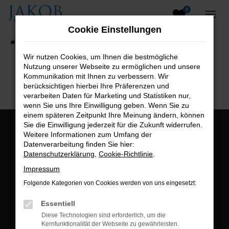
0
Zum
Hauptinhalt
Cookie Einstellungen
springen
Startseite
Fahrzeugangebote
Fahrzeugsuche
Wir nutzen Cookies, um Ihnen die bestmögliche
Nutzung unserer Webseite zu ermöglichen und unsere
B2B-Shop
Kommunikation mit Ihnen zu verbessern. Wir
berücksichtigen hierbei Ihre Präferenzen und
verarbeiten Daten für Marketing und Statistiken nur,
wenn Sie uns Ihre Einwilligung geben. Wenn Sie zu
einem späteren Zeitpunkt Ihre Meinung ändern, können
Sie die Einwilligung jederzeit für die Zukunft widerrufen.
Öffnungszeiten:
Weitere Informationen zum Umfang der
Datenverarbeitung finden Sie hier:
Montag bis Freitag:
Datenschutzerklärung
,
Cookie-Richtlinie
.
07:00 bis 18:00 Uhr
Impressum
Postadresse:
Folgende Kategorien von Cookies werden von uns eingesetzt:
Jakob Trading GmbH
Essentiell
Neustädter Straße 1
Diese Technologien sind erforderlich, um die
Kernfunktionalität der Webseite zu gewährleisten.