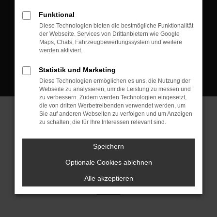
D-08223 Neustadt/Vogtland
Funktional
Kontakt:
Diese Technologien bieten die bestmögliche Funktionalität
der Webseite. Services von Drittanbietern wie Google
Tel.: +49 3745 760 90 20
Maps, Chats, Fahrzeugbewertungssystem und weitere
Fax: +49 3745 760 90 21
werden aktiviert.
Mail: fj@jakob-trading.com
Statistik und Marketing
Diese Technologien ermöglichen es uns, die Nutzung der
Webseite zu analysieren, um die Leistung zu messen und
zu verbessern. Zudem werden Technologien eingesetzt,
die von dritten Werbetreibenden verwendet werden, um
Sie auf anderen Webseiten zu verfolgen und um Anzeigen
zu schalten, die für Ihre Interessen relevant sind.
Barrierefreiheit
Impressum
Datenschutz
Cookie Einstellungen
Speichern
© 2026 Jakob Trading GmbH | Neustädter Straße 1 | DE-08223
Neustadt/Vogtland | fj@jakob-trading.com |
Webdesign by audaris.de
Optionale Cookies ablehnen
Alle akzeptieren