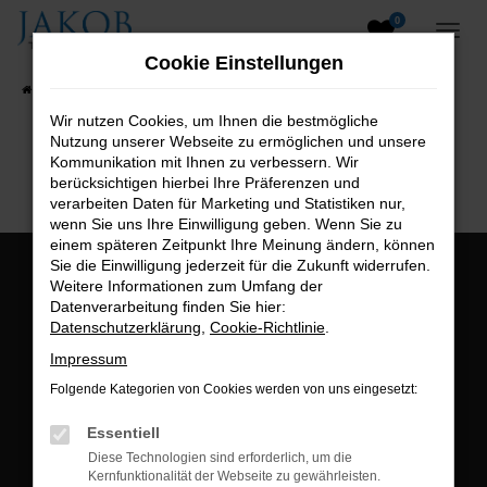
0
Zum
Hauptinhalt
Cookie Einstellungen
springen
Startseite
Fahrzeugangebote
Fahrzeugsuche
Wir nutzen Cookies, um Ihnen die bestmögliche
Nutzung unserer Webseite zu ermöglichen und unsere
B2B-Shop
Kommunikation mit Ihnen zu verbessern. Wir
berücksichtigen hierbei Ihre Präferenzen und
verarbeiten Daten für Marketing und Statistiken nur,
wenn Sie uns Ihre Einwilligung geben. Wenn Sie zu
einem späteren Zeitpunkt Ihre Meinung ändern, können
Sie die Einwilligung jederzeit für die Zukunft widerrufen.
Öffnungszeiten:
Weitere Informationen zum Umfang der
Datenverarbeitung finden Sie hier:
Montag bis Freitag:
Datenschutzerklärung
,
Cookie-Richtlinie
.
07:00 bis 18:00 Uhr
Impressum
Postadresse:
Folgende Kategorien von Cookies werden von uns eingesetzt:
Jakob Trading GmbH
Essentiell
Neustädter Straße 1
Diese Technologien sind erforderlich, um die
Kernfunktionalität der Webseite zu gewährleisten.