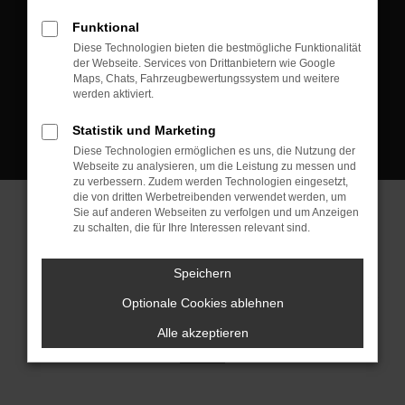
D-08223 Neustadt/Vogtland
Funktional
Kontakt:
Diese Technologien bieten die bestmögliche Funktionalität
der Webseite. Services von Drittanbietern wie Google
Tel.: +49 3745 760 90 20
Maps, Chats, Fahrzeugbewertungssystem und weitere
Fax: +49 3745 760 90 21
werden aktiviert.
Mail: fj@jakob-trading.com
Statistik und Marketing
Diese Technologien ermöglichen es uns, die Nutzung der
Webseite zu analysieren, um die Leistung zu messen und
zu verbessern. Zudem werden Technologien eingesetzt,
die von dritten Werbetreibenden verwendet werden, um
Sie auf anderen Webseiten zu verfolgen und um Anzeigen
zu schalten, die für Ihre Interessen relevant sind.
Barrierefreiheit
Impressum
Datenschutz
Cookie Einstellungen
Speichern
© 2026 Jakob Trading GmbH | Neustädter Straße 1 | DE-08223
Neustadt/Vogtland | fj@jakob-trading.com |
Webdesign by audaris.de
Optionale Cookies ablehnen
Alle akzeptieren