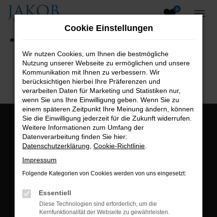
0
Zum
Hauptinhalt
Cookie Einstellungen
springen
Startseite
Fahrzeugangebote
Fahrzeugsuche
Wir nutzen Cookies, um Ihnen die bestmögliche
Nutzung unserer Webseite zu ermöglichen und unsere
B2B-Shop
Kommunikation mit Ihnen zu verbessern. Wir
berücksichtigen hierbei Ihre Präferenzen und
verarbeiten Daten für Marketing und Statistiken nur,
wenn Sie uns Ihre Einwilligung geben. Wenn Sie zu
einem späteren Zeitpunkt Ihre Meinung ändern, können
Sie die Einwilligung jederzeit für die Zukunft widerrufen.
Öffnungszeiten:
Weitere Informationen zum Umfang der
Datenverarbeitung finden Sie hier:
Montag bis Freitag:
Datenschutzerklärung
,
Cookie-Richtlinie
.
07:00 bis 18:00 Uhr
Impressum
Postadresse:
Folgende Kategorien von Cookies werden von uns eingesetzt:
Jakob Trading GmbH
Essentiell
Neustädter Straße 1
Diese Technologien sind erforderlich, um die
Kernfunktionalität der Webseite zu gewährleisten.