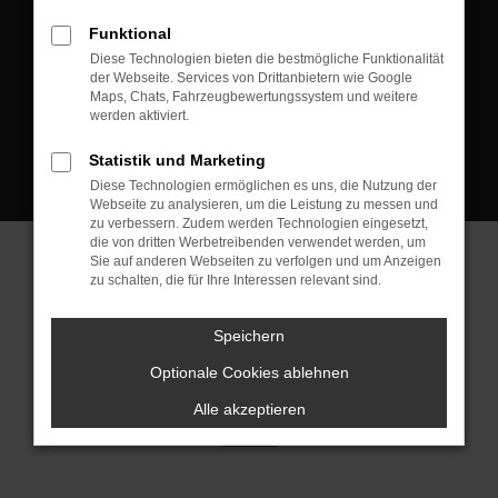
D-08223 Neustadt/Vogtland
Funktional
Kontakt:
Diese Technologien bieten die bestmögliche Funktionalität
der Webseite. Services von Drittanbietern wie Google
Tel.: +49 3745 760 90 20
Maps, Chats, Fahrzeugbewertungssystem und weitere
Fax: +49 3745 760 90 21
werden aktiviert.
Mail: fj@jakob-trading.com
Statistik und Marketing
Diese Technologien ermöglichen es uns, die Nutzung der
Webseite zu analysieren, um die Leistung zu messen und
zu verbessern. Zudem werden Technologien eingesetzt,
die von dritten Werbetreibenden verwendet werden, um
Sie auf anderen Webseiten zu verfolgen und um Anzeigen
zu schalten, die für Ihre Interessen relevant sind.
Barrierefreiheit
Impressum
Datenschutz
Cookie Einstellungen
Speichern
© 2026 Jakob Trading GmbH | Neustädter Straße 1 | DE-08223
Neustadt/Vogtland | fj@jakob-trading.com |
Webdesign by audaris.de
Optionale Cookies ablehnen
Alle akzeptieren