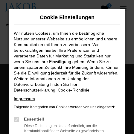
0
Zum
Hauptinhalt
Cookie Einstellungen
springen
Startseite
Fahrzeugangebote
Fahrzeugsuche
Wir nutzen Cookies, um Ihnen die bestmögliche
Nutzung unserer Webseite zu ermöglichen und unsere
B2B-Shop
Kommunikation mit Ihnen zu verbessern. Wir
berücksichtigen hierbei Ihre Präferenzen und
verarbeiten Daten für Marketing und Statistiken nur,
wenn Sie uns Ihre Einwilligung geben. Wenn Sie zu
einem späteren Zeitpunkt Ihre Meinung ändern, können
Sie die Einwilligung jederzeit für die Zukunft widerrufen.
Öffnungszeiten:
Weitere Informationen zum Umfang der
Datenverarbeitung finden Sie hier:
Montag bis Freitag:
Datenschutzerklärung
,
Cookie-Richtlinie
.
07:00 bis 18:00 Uhr
Impressum
Postadresse:
Folgende Kategorien von Cookies werden von uns eingesetzt:
Jakob Trading GmbH
Essentiell
Neustädter Straße 1
Diese Technologien sind erforderlich, um die
Kernfunktionalität der Webseite zu gewährleisten.