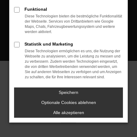
D-08223 Neustadt/Vogtland
Funktional
Kontakt:
Diese Technologien bieten die bestmögliche Funktionalität
der Webseite. Services von Drittanbietern wie Google
Tel.: +49 3745 760 90 20
Maps, Chats, Fahrzeugbewertungssystem und weitere
Fax: +49 3745 760 90 21
werden aktiviert.
Mail: fj@jakob-trading.com
Statistik und Marketing
Diese Technologien ermöglichen es uns, die Nutzung der
Webseite zu analysieren, um die Leistung zu messen und
zu verbessern. Zudem werden Technologien eingesetzt,
die von dritten Werbetreibenden verwendet werden, um
Sie auf anderen Webseiten zu verfolgen und um Anzeigen
zu schalten, die für Ihre Interessen relevant sind.
Barrierefreiheit
Impressum
Datenschutz
Cookie Einstellungen
Speichern
© 2026 Jakob Trading GmbH | Neustädter Straße 1 | DE-08223
Neustadt/Vogtland | fj@jakob-trading.com |
Webdesign by audaris.de
Optionale Cookies ablehnen
Alle akzeptieren