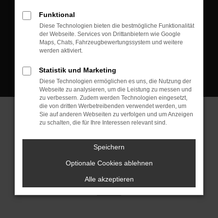
D-08223 Neustadt/Vogtland
Funktional
Kontakt:
Diese Technologien bieten die bestmögliche Funktionalität
der Webseite. Services von Drittanbietern wie Google
Tel.: +49 3745 760 90 20
Maps, Chats, Fahrzeugbewertungssystem und weitere
Fax: +49 3745 760 90 21
werden aktiviert.
Mail: fj@jakob-trading.com
Statistik und Marketing
Diese Technologien ermöglichen es uns, die Nutzung der
Webseite zu analysieren, um die Leistung zu messen und
zu verbessern. Zudem werden Technologien eingesetzt,
die von dritten Werbetreibenden verwendet werden, um
Sie auf anderen Webseiten zu verfolgen und um Anzeigen
zu schalten, die für Ihre Interessen relevant sind.
Barrierefreiheit
Impressum
Datenschutz
Cookie Einstellungen
Speichern
© 2026 Jakob Trading GmbH | Neustädter Straße 1 | DE-08223
Neustadt/Vogtland | fj@jakob-trading.com |
Webdesign by audaris.de
Optionale Cookies ablehnen
Alle akzeptieren