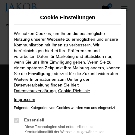
0
Zum
Hauptinhalt
Cookie Einstellungen
springen
Startseite
Fahrzeugangebote
Fahrzeugsuche
Wir nutzen Cookies, um Ihnen die bestmögliche
Nutzung unserer Webseite zu ermöglichen und unsere
B2B-Shop
Kommunikation mit Ihnen zu verbessern. Wir
berücksichtigen hierbei Ihre Präferenzen und
verarbeiten Daten für Marketing und Statistiken nur,
wenn Sie uns Ihre Einwilligung geben. Wenn Sie zu
einem späteren Zeitpunkt Ihre Meinung ändern, können
Sie die Einwilligung jederzeit für die Zukunft widerrufen.
Öffnungszeiten:
Weitere Informationen zum Umfang der
Datenverarbeitung finden Sie hier:
Montag bis Freitag:
Datenschutzerklärung
,
Cookie-Richtlinie
.
07:00 bis 18:00 Uhr
Impressum
Postadresse:
Folgende Kategorien von Cookies werden von uns eingesetzt:
Jakob Trading GmbH
Essentiell
Neustädter Straße 1
Diese Technologien sind erforderlich, um die
Kernfunktionalität der Webseite zu gewährleisten.