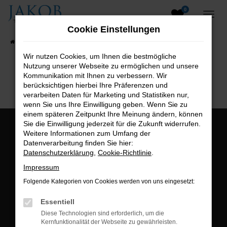
0
Zum
Hauptinhalt
Cookie Einstellungen
springen
Startseite
Fahrzeugangebote
Fahrzeugsuche
Wir nutzen Cookies, um Ihnen die bestmögliche
Nutzung unserer Webseite zu ermöglichen und unsere
B2B-Shop
Kommunikation mit Ihnen zu verbessern. Wir
berücksichtigen hierbei Ihre Präferenzen und
verarbeiten Daten für Marketing und Statistiken nur,
wenn Sie uns Ihre Einwilligung geben. Wenn Sie zu
einem späteren Zeitpunkt Ihre Meinung ändern, können
Sie die Einwilligung jederzeit für die Zukunft widerrufen.
Öffnungszeiten:
Weitere Informationen zum Umfang der
Datenverarbeitung finden Sie hier:
Montag bis Freitag:
Datenschutzerklärung
,
Cookie-Richtlinie
.
07:00 bis 18:00 Uhr
Impressum
Postadresse:
Folgende Kategorien von Cookies werden von uns eingesetzt:
Jakob Trading GmbH
Essentiell
Neustädter Straße 1
Diese Technologien sind erforderlich, um die
Kernfunktionalität der Webseite zu gewährleisten.