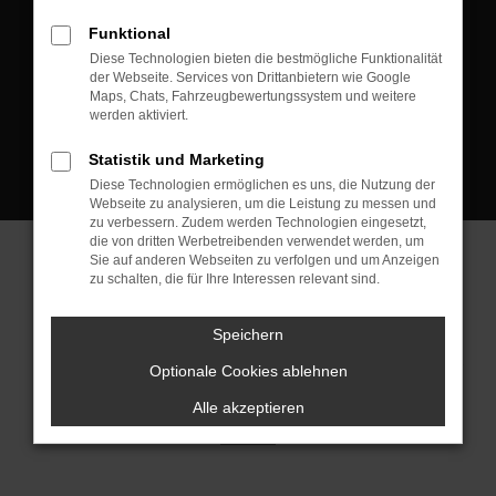
D-08223 Neustadt/Vogtland
Funktional
Kontakt:
Diese Technologien bieten die bestmögliche Funktionalität
der Webseite. Services von Drittanbietern wie Google
Tel.: +49 3745 760 90 20
Maps, Chats, Fahrzeugbewertungssystem und weitere
Fax: +49 3745 760 90 21
werden aktiviert.
Mail: fj@jakob-trading.com
Statistik und Marketing
Diese Technologien ermöglichen es uns, die Nutzung der
Webseite zu analysieren, um die Leistung zu messen und
zu verbessern. Zudem werden Technologien eingesetzt,
die von dritten Werbetreibenden verwendet werden, um
Sie auf anderen Webseiten zu verfolgen und um Anzeigen
zu schalten, die für Ihre Interessen relevant sind.
Barrierefreiheit
Impressum
Datenschutz
Cookie Einstellungen
Speichern
© 2026 Jakob Trading GmbH | Neustädter Straße 1 | DE-08223
Neustadt/Vogtland | fj@jakob-trading.com |
Webdesign by audaris.de
Optionale Cookies ablehnen
Alle akzeptieren