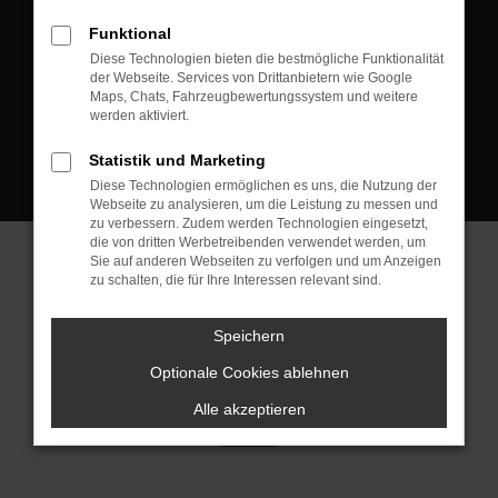
D-08223 Neustadt/Vogtland
Funktional
Kontakt:
Diese Technologien bieten die bestmögliche Funktionalität
der Webseite. Services von Drittanbietern wie Google
Tel.: +49 3745 760 90 20
Maps, Chats, Fahrzeugbewertungssystem und weitere
Fax: +49 3745 760 90 21
werden aktiviert.
Mail: fj@jakob-trading.com
Statistik und Marketing
Diese Technologien ermöglichen es uns, die Nutzung der
Webseite zu analysieren, um die Leistung zu messen und
zu verbessern. Zudem werden Technologien eingesetzt,
die von dritten Werbetreibenden verwendet werden, um
Sie auf anderen Webseiten zu verfolgen und um Anzeigen
zu schalten, die für Ihre Interessen relevant sind.
Barrierefreiheit
Impressum
Datenschutz
Cookie Einstellungen
Speichern
© 2026 Jakob Trading GmbH | Neustädter Straße 1 | DE-08223
Neustadt/Vogtland | fj@jakob-trading.com |
Webdesign by audaris.de
Optionale Cookies ablehnen
Alle akzeptieren