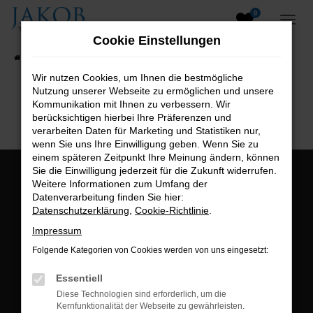
0
Zum
Hauptinhalt
Cookie Einstellungen
springen
Startseite
Fahrzeugangebote
Fahrzeugsuche
Wir nutzen Cookies, um Ihnen die bestmögliche
Nutzung unserer Webseite zu ermöglichen und unsere
B2B-Shop
Kommunikation mit Ihnen zu verbessern. Wir
berücksichtigen hierbei Ihre Präferenzen und
verarbeiten Daten für Marketing und Statistiken nur,
wenn Sie uns Ihre Einwilligung geben. Wenn Sie zu
einem späteren Zeitpunkt Ihre Meinung ändern, können
Sie die Einwilligung jederzeit für die Zukunft widerrufen.
Öffnungszeiten:
Weitere Informationen zum Umfang der
Datenverarbeitung finden Sie hier:
Montag bis Freitag:
Datenschutzerklärung
,
Cookie-Richtlinie
.
07:00 bis 18:00 Uhr
Impressum
Postadresse:
Folgende Kategorien von Cookies werden von uns eingesetzt:
Jakob Trading GmbH
Essentiell
Neustädter Straße 1
Diese Technologien sind erforderlich, um die
Kernfunktionalität der Webseite zu gewährleisten.