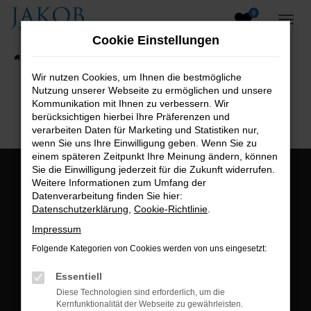
0
Zum
Hauptinhalt
Cookie Einstellungen
springen
Startseite
Fahrzeugangebote
Fahrzeugsuche
Wir nutzen Cookies, um Ihnen die bestmögliche
Nutzung unserer Webseite zu ermöglichen und unsere
B2B-Shop
Kommunikation mit Ihnen zu verbessern. Wir
berücksichtigen hierbei Ihre Präferenzen und
verarbeiten Daten für Marketing und Statistiken nur,
wenn Sie uns Ihre Einwilligung geben. Wenn Sie zu
einem späteren Zeitpunkt Ihre Meinung ändern, können
Sie die Einwilligung jederzeit für die Zukunft widerrufen.
Öffnungszeiten:
Weitere Informationen zum Umfang der
Datenverarbeitung finden Sie hier:
Montag bis Freitag:
Datenschutzerklärung
,
Cookie-Richtlinie
.
07:00 bis 18:00 Uhr
Impressum
Postadresse:
Folgende Kategorien von Cookies werden von uns eingesetzt:
Jakob Trading GmbH
Essentiell
Neustädter Straße 1
Diese Technologien sind erforderlich, um die
Kernfunktionalität der Webseite zu gewährleisten.