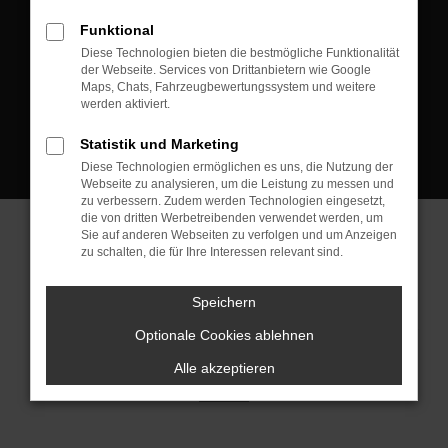
D-08223 Neustadt/Vogtland
Funktional
Kontakt:
Diese Technologien bieten die bestmögliche Funktionalität
der Webseite. Services von Drittanbietern wie Google
Tel.: +49 3745 760 90 20
Maps, Chats, Fahrzeugbewertungssystem und weitere
Fax: +49 3745 760 90 21
werden aktiviert.
Mail: fj@jakob-trading.com
Statistik und Marketing
Diese Technologien ermöglichen es uns, die Nutzung der
Webseite zu analysieren, um die Leistung zu messen und
zu verbessern. Zudem werden Technologien eingesetzt,
die von dritten Werbetreibenden verwendet werden, um
Sie auf anderen Webseiten zu verfolgen und um Anzeigen
zu schalten, die für Ihre Interessen relevant sind.
Barrierefreiheit
Impressum
Datenschutz
Cookie Einstellungen
Speichern
© 2026 Jakob Trading GmbH | Neustädter Straße 1 | DE-08223
Neustadt/Vogtland | fj@jakob-trading.com |
Webdesign by audaris.de
Optionale Cookies ablehnen
Alle akzeptieren