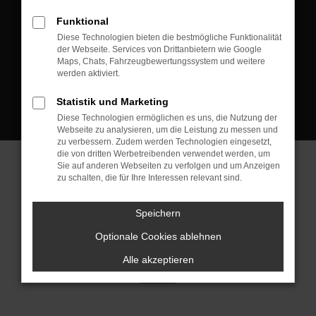
D-08223 Neustadt/Vogtland
Funktional
Kontakt:
Diese Technologien bieten die bestmögliche Funktionalität
der Webseite. Services von Drittanbietern wie Google
Tel.: +49 3745 760 90 20
Maps, Chats, Fahrzeugbewertungssystem und weitere
Fax: +49 3745 760 90 21
werden aktiviert.
Mail: fj@jakob-trading.com
Statistik und Marketing
Diese Technologien ermöglichen es uns, die Nutzung der
Webseite zu analysieren, um die Leistung zu messen und
zu verbessern. Zudem werden Technologien eingesetzt,
die von dritten Werbetreibenden verwendet werden, um
Sie auf anderen Webseiten zu verfolgen und um Anzeigen
zu schalten, die für Ihre Interessen relevant sind.
Barrierefreiheit
Impressum
Datenschutz
Cookie Einstellungen
Speichern
© 2026 Jakob Trading GmbH | Neustädter Straße 1 | DE-08223
Neustadt/Vogtland | fj@jakob-trading.com |
Webdesign by audaris.de
Optionale Cookies ablehnen
Alle akzeptieren