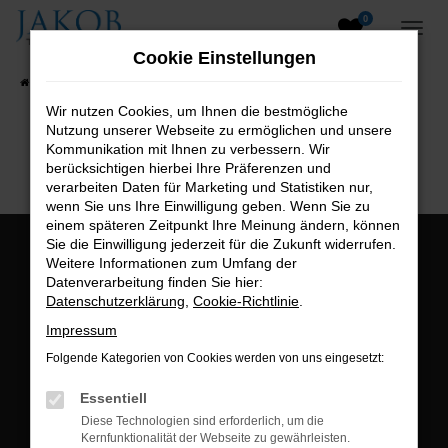
0
Zum
Hauptinhalt
Cookie Einstellungen
springen
Startseite
Fahrzeugangebote
Fahrzeugsuche
Wir nutzen Cookies, um Ihnen die bestmögliche
Nutzung unserer Webseite zu ermöglichen und unsere
B2B-Shop
Kommunikation mit Ihnen zu verbessern. Wir
berücksichtigen hierbei Ihre Präferenzen und
verarbeiten Daten für Marketing und Statistiken nur,
wenn Sie uns Ihre Einwilligung geben. Wenn Sie zu
einem späteren Zeitpunkt Ihre Meinung ändern, können
Sie die Einwilligung jederzeit für die Zukunft widerrufen.
Öffnungszeiten:
Weitere Informationen zum Umfang der
Datenverarbeitung finden Sie hier:
Montag bis Freitag:
Datenschutzerklärung
,
Cookie-Richtlinie
.
07:00 bis 18:00 Uhr
Impressum
Postadresse:
Folgende Kategorien von Cookies werden von uns eingesetzt:
Jakob Trading GmbH
Essentiell
Neustädter Straße 1
Diese Technologien sind erforderlich, um die
Kernfunktionalität der Webseite zu gewährleisten.