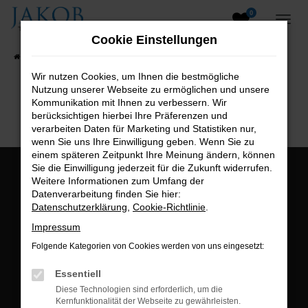
0
Zum
Hauptinhalt
Cookie Einstellungen
springen
Startseite
Fahrzeugangebote
Fahrzeugsuche
Wir nutzen Cookies, um Ihnen die bestmögliche
Nutzung unserer Webseite zu ermöglichen und unsere
B2B-Shop
Kommunikation mit Ihnen zu verbessern. Wir
berücksichtigen hierbei Ihre Präferenzen und
verarbeiten Daten für Marketing und Statistiken nur,
wenn Sie uns Ihre Einwilligung geben. Wenn Sie zu
einem späteren Zeitpunkt Ihre Meinung ändern, können
Sie die Einwilligung jederzeit für die Zukunft widerrufen.
Öffnungszeiten:
Weitere Informationen zum Umfang der
Datenverarbeitung finden Sie hier:
Montag bis Freitag:
Datenschutzerklärung
,
Cookie-Richtlinie
.
07:00 bis 18:00 Uhr
Impressum
Postadresse:
Folgende Kategorien von Cookies werden von uns eingesetzt:
Jakob Trading GmbH
Essentiell
Neustädter Straße 1
Diese Technologien sind erforderlich, um die
Kernfunktionalität der Webseite zu gewährleisten.