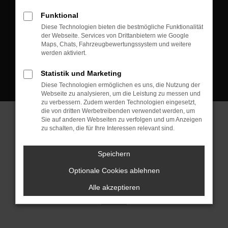
D-08223 Neustadt/Vogtland
Funktional
Kontakt:
Diese Technologien bieten die bestmögliche Funktionalität
der Webseite. Services von Drittanbietern wie Google
Tel.: +49 3745 760 90 20
Maps, Chats, Fahrzeugbewertungssystem und weitere
Fax: +49 3745 760 90 21
werden aktiviert.
Mail: fj@jakob-trading.com
Statistik und Marketing
Diese Technologien ermöglichen es uns, die Nutzung der
Webseite zu analysieren, um die Leistung zu messen und
zu verbessern. Zudem werden Technologien eingesetzt,
die von dritten Werbetreibenden verwendet werden, um
Sie auf anderen Webseiten zu verfolgen und um Anzeigen
zu schalten, die für Ihre Interessen relevant sind.
Barrierefreiheit
Impressum
Datenschutz
Cookie Einstellungen
Speichern
© 2026 Jakob Trading GmbH | Neustädter Straße 1 | DE-08223
Neustadt/Vogtland | fj@jakob-trading.com |
Webdesign by audaris.de
Optionale Cookies ablehnen
Alle akzeptieren