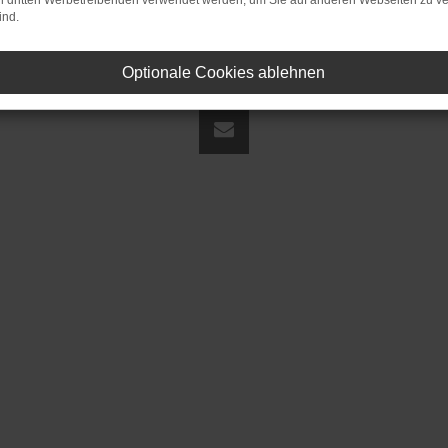
on dritten Werbetreibenden verwendet werden, um Sie auf anderen Webseiten zu ve
ind.
Optionale Cookies ablehnen
land | fj@jakob-trading.com |
Webdesign by audaris.de