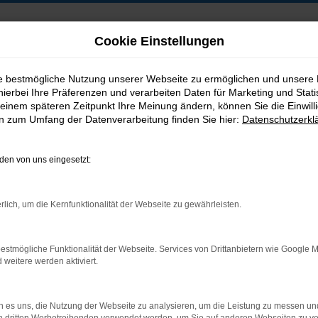
Cookie Einstellungen
ie bestmögliche Nutzung unserer Webseite zu ermöglichen und unsere
hierbei Ihre Präferenzen und verarbeiten Daten für Marketing und Stati
B2B-Shop
einem späteren Zeitpunkt Ihre Meinung ändern, können Sie die Einwillig
en zum Umfang der Datenverarbeitung finden Sie hier:
Datenschutzerkl
en von uns eingesetzt:
Postadresse:
rlich, um die Kernfunktionalität der Webseite zu gewährleisten.
Jakob Trading GmbH
Neustädter Straße 1
estmögliche Funktionalität der Webseite. Services von Drittanbietern wie Google 
D-08223 Neustadt/Vogtland
eitere werden aktiviert.
 es uns, die Nutzung der Webseite zu analysieren, um die Leistung zu messen u