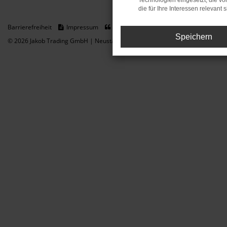
Technologien eingesetzt, die v
die für Ihre Interessen relevant s
Barrierefreiheit
Impressum
Datenschutz
Cookie Einstellungen
Speichern
© 2026 Jakob Trading GmbH | Neustädter Straße 1 | DE-08223 Neustadt/Vogt