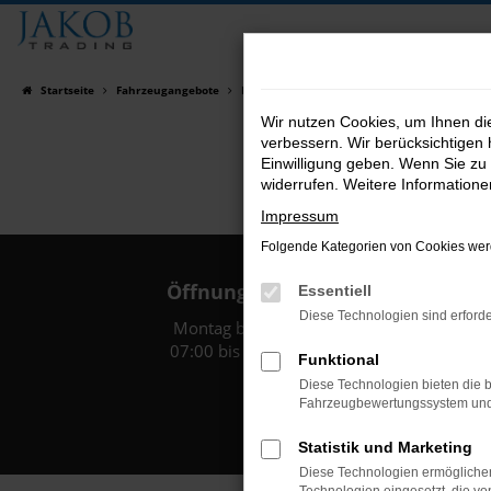
Zum
Hauptinhalt
springen
Startseite
Fahrzeugangebote
Fahrzeugsuche
Wir nutzen Cookies, um Ihnen d
verbessern. Wir berücksichtigen 
Einwilligung geben. Wenn Sie zu 
widerrufen. Weitere Information
Impressum
Folgende Kategorien von Cookies werd
Öffnungszeiten:
Essentiell
Diese Technologien sind erforde
Montag bis Freitag:
07:00 bis 18:00 Uhr
Funktional
Diese Technologien bieten die b
Fahrzeugbewertungssystem und w
Statistik und Marketing
Diese Technologien ermöglichen