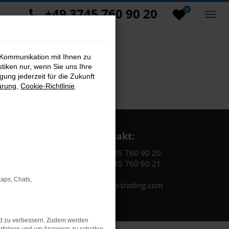
+49 3745 760 90 20
0
 Kommunikation mit Ihnen zu
stiken nur, wenn Sie uns Ihre
ung jederzeit für die Zukunft
ärung
,
Cookie-Richtlinie
.
Kontakt:
Tel.: +49 3745 760 90 20
Fax: +49 3745 760 90 21
Maps, Chats,
Mail: fj@jakob-trading.com
nd zu verbessern. Zudem werden