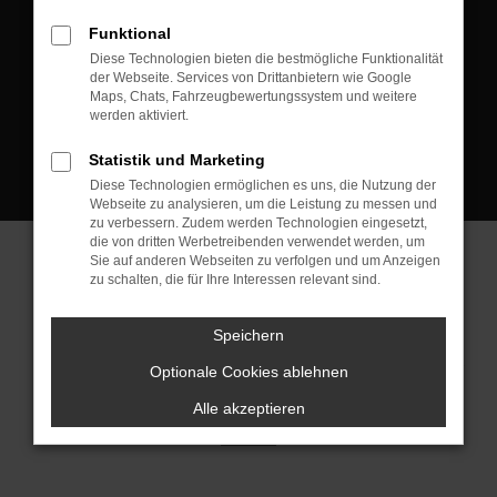
D-08223 Neustadt/Vogtland
Funktional
Kontakt:
Diese Technologien bieten die bestmögliche Funktionalität
der Webseite. Services von Drittanbietern wie Google
Tel.: +49 3745 760 90 20
Maps, Chats, Fahrzeugbewertungssystem und weitere
Fax: +49 3745 760 90 21
werden aktiviert.
Mail: fj@jakob-trading.com
Statistik und Marketing
Diese Technologien ermöglichen es uns, die Nutzung der
Webseite zu analysieren, um die Leistung zu messen und
zu verbessern. Zudem werden Technologien eingesetzt,
die von dritten Werbetreibenden verwendet werden, um
Sie auf anderen Webseiten zu verfolgen und um Anzeigen
zu schalten, die für Ihre Interessen relevant sind.
Barrierefreiheit
Impressum
Datenschutz
Cookie Einstellungen
Speichern
© 2026 Jakob Trading GmbH | Neustädter Straße 1 | DE-08223
Neustadt/Vogtland | fj@jakob-trading.com |
Webdesign by audaris.de
Optionale Cookies ablehnen
Alle akzeptieren