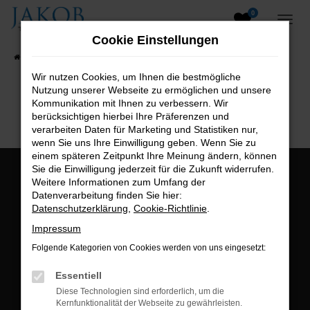
0
Zum
Hauptinhalt
Cookie Einstellungen
springen
Startseite
Fahrzeugangebote
Fahrzeugsuche
Wir nutzen Cookies, um Ihnen die bestmögliche
Nutzung unserer Webseite zu ermöglichen und unsere
B2B-Shop
Kommunikation mit Ihnen zu verbessern. Wir
berücksichtigen hierbei Ihre Präferenzen und
verarbeiten Daten für Marketing und Statistiken nur,
wenn Sie uns Ihre Einwilligung geben. Wenn Sie zu
einem späteren Zeitpunkt Ihre Meinung ändern, können
Sie die Einwilligung jederzeit für die Zukunft widerrufen.
Öffnungszeiten:
Weitere Informationen zum Umfang der
Datenverarbeitung finden Sie hier:
Montag bis Freitag:
Datenschutzerklärung
,
Cookie-Richtlinie
.
07:00 bis 18:00 Uhr
Impressum
Postadresse:
Folgende Kategorien von Cookies werden von uns eingesetzt:
Jakob Trading GmbH
Essentiell
Neustädter Straße 1
Diese Technologien sind erforderlich, um die
Kernfunktionalität der Webseite zu gewährleisten.