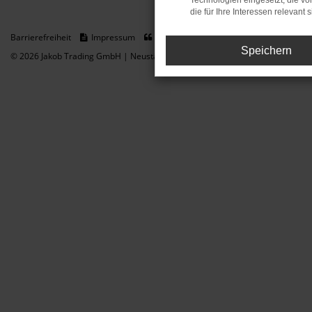
Technologien eingesetzt, die v
die für Ihre Interessen relevant s
Barrierefreiheit
Impressum
Datenschutz
Cookie Einstellungen
Speichern
© 2026 Jakob Trading GmbH | Neustädter Straße 1 | DE-08223 Neustadt/Vogt