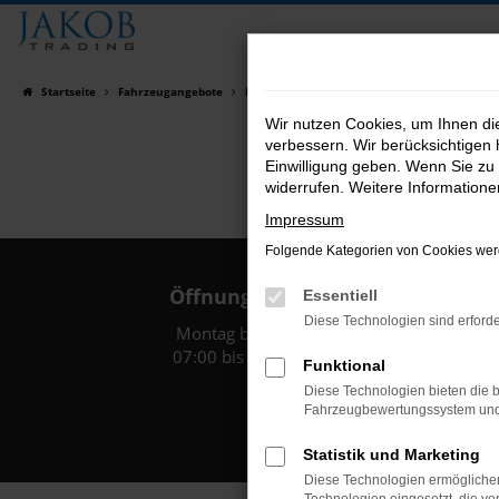
Zum
Hauptinhalt
springen
Startseite
Fahrzeugangebote
Fahrzeugsuche
Wir nutzen Cookies, um Ihnen d
verbessern. Wir berücksichtigen 
Einwilligung geben. Wenn Sie zu 
widerrufen. Weitere Information
Impressum
Folgende Kategorien von Cookies werd
Öffnungszeiten:
Essentiell
Diese Technologien sind erforde
Montag bis Freitag:
07:00 bis 18:00 Uhr
Funktional
Diese Technologien bieten die b
Fahrzeugbewertungssystem und w
Statistik und Marketing
Diese Technologien ermöglichen