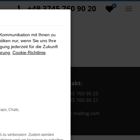
+49 3745 760 90 20
0
 Kommunikation mit Ihnen zu
stiken nur, wenn Sie uns Ihre
ung jederzeit für die Zukunft
ärung
,
Cookie-Richtlinie
.
Kontakt:
Tel.: +49 3745 760 90 20
Fax: +49 3745 760 90 21
Maps, Chats,
Mail: fj@jakob-trading.com
nd zu verbessern. Zudem werden