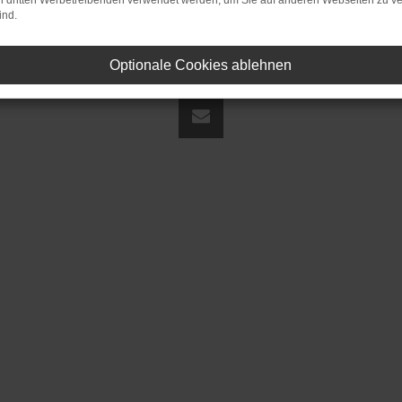
on dritten Werbetreibenden verwendet werden, um Sie auf anderen Webseiten zu ve
ind.
Optionale Cookies ablehnen
land | fj@jakob-trading.com |
Webdesign by audaris.de