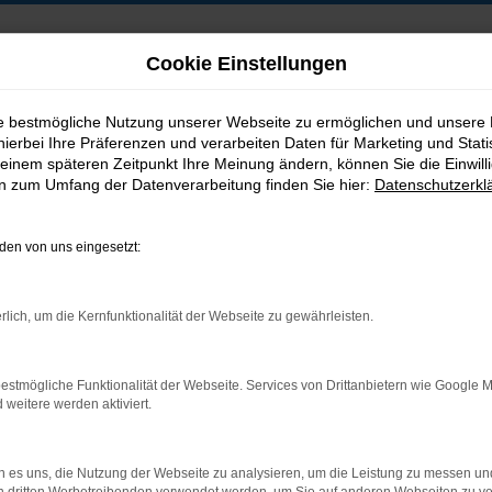
Cookie Einstellungen
ie bestmögliche Nutzung unserer Webseite zu ermöglichen und unsere
hierbei Ihre Präferenzen und verarbeiten Daten für Marketing und Stati
B2B-Shop
einem späteren Zeitpunkt Ihre Meinung ändern, können Sie die Einwillig
en zum Umfang der Datenverarbeitung finden Sie hier:
Datenschutzerkl
en von uns eingesetzt:
Postadresse:
rlich, um die Kernfunktionalität der Webseite zu gewährleisten.
Jakob Trading GmbH
Neustädter Straße 1
estmögliche Funktionalität der Webseite. Services von Drittanbietern wie Google 
D-08223 Neustadt/Vogtland
eitere werden aktiviert.
 es uns, die Nutzung der Webseite zu analysieren, um die Leistung zu messen u