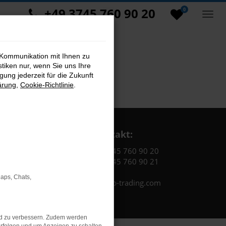
+49 3745 760 90 20
0
 Kommunikation mit Ihnen zu
stiken nur, wenn Sie uns Ihre
ung jederzeit für die Zukunft
ärung
,
Cookie-Richtlinie
.
Kontakt:
Tel.: +49 3745 760 90 20
Fax: +49 3745 760 90 21
Maps, Chats,
Mail: fj@jakob-trading.com
nd zu verbessern. Zudem werden