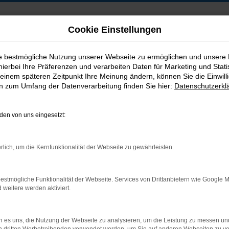
Cookie Einstellungen
ie bestmögliche Nutzung unserer Webseite zu ermöglichen und unsere
hierbei Ihre Präferenzen und verarbeiten Daten für Marketing und Stati
B2B-Shop
einem späteren Zeitpunkt Ihre Meinung ändern, können Sie die Einwillig
en zum Umfang der Datenverarbeitung finden Sie hier:
Datenschutzerkl
en von uns eingesetzt:
Postadresse:
rlich, um die Kernfunktionalität der Webseite zu gewährleisten.
Jakob Trading GmbH
Neustädter Straße 1
estmögliche Funktionalität der Webseite. Services von Drittanbietern wie Google 
D-08223 Neustadt/Vogtland
eitere werden aktiviert.
 es uns, die Nutzung der Webseite zu analysieren, um die Leistung zu messen u