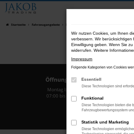
Zum
Hauptinhalt
springen
Startseite
Fahrzeugangebote
Fahrzeugsuche
Wir nutzen Cookies, um Ihnen d
verbessern. Wir berücksichtigen 
Einwilligung geben. Wenn Sie zu 
widerrufen. Weitere Information
Impressum
Folgende Kategorien von Cookies werd
Öffnungszeiten:
Essentiell
Diese Technologien sind erforde
Montag bis Freitag:
07:00 bis 18:00 Uhr
Funktional
Diese Technologien bieten die b
Fahrzeugbewertungssystem und w
Statistik und Marketing
Diese Technologien ermöglichen