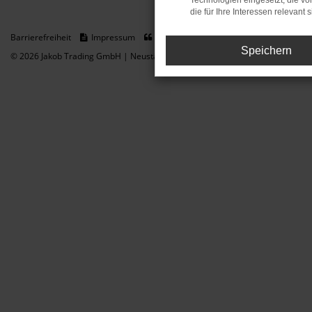
Technologien eingesetzt, die v
die für Ihre Interessen relevant s
Barrierefreiheit
Impressum
Datenschutz
Cookie Einstellungen
Speichern
© 2026 Jakob Trading GmbH | Neustädter Straße 1 | DE-08223 Neustadt/Vogt