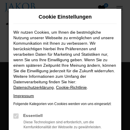
0
Zum
Hauptinhalt
Cookie Einstellungen
springen
Startseite
Fahrzeugangebote
Fahrzeugsuche
Wir nutzen Cookies, um Ihnen die bestmögliche
Nutzung unserer Webseite zu ermöglichen und unsere
B2B-Shop
Kommunikation mit Ihnen zu verbessern. Wir
berücksichtigen hierbei Ihre Präferenzen und
verarbeiten Daten für Marketing und Statistiken nur,
wenn Sie uns Ihre Einwilligung geben. Wenn Sie zu
einem späteren Zeitpunkt Ihre Meinung ändern, können
Sie die Einwilligung jederzeit für die Zukunft widerrufen.
Öffnungszeiten:
Weitere Informationen zum Umfang der
Datenverarbeitung finden Sie hier:
Montag bis Freitag:
Datenschutzerklärung
,
Cookie-Richtlinie
.
07:00 bis 18:00 Uhr
Impressum
Postadresse:
Folgende Kategorien von Cookies werden von uns eingesetzt:
Jakob Trading GmbH
Essentiell
Neustädter Straße 1
Diese Technologien sind erforderlich, um die
Kernfunktionalität der Webseite zu gewährleisten.