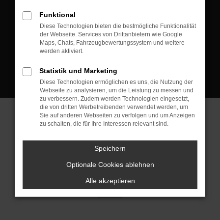
D-08223 Neustadt/Vogtland
Funktional
Kontakt:
Diese Technologien bieten die bestmögliche Funktionalität
der Webseite. Services von Drittanbietern wie Google
Tel.: +49 3745 760 90 20
Maps, Chats, Fahrzeugbewertungssystem und weitere
Fax: +49 3745 760 90 21
werden aktiviert.
Mail: fj@jakob-trading.com
Statistik und Marketing
Diese Technologien ermöglichen es uns, die Nutzung der
Webseite zu analysieren, um die Leistung zu messen und
zu verbessern. Zudem werden Technologien eingesetzt,
die von dritten Werbetreibenden verwendet werden, um
Sie auf anderen Webseiten zu verfolgen und um Anzeigen
zu schalten, die für Ihre Interessen relevant sind.
Barrierefreiheit
Impressum
Datenschutz
Cookie Einstellungen
Speichern
© 2026 Jakob Trading GmbH | Neustädter Straße 1 | DE-08223
Neustadt/Vogtland | fj@jakob-trading.com |
Webdesign by audaris.de
Optionale Cookies ablehnen
Alle akzeptieren