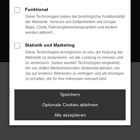
D-08223 Neustadt/Vogtland
Funktional
Kontakt:
Diese Technologien bieten die bestmögliche Funktionalität
der Webseite. Services von Drittanbietern wie Google
Tel.: +49 3745 760 90 20
Maps, Chats, Fahrzeugbewertungssystem und weitere
Fax: +49 3745 760 90 21
werden aktiviert.
Mail: fj@jakob-trading.com
Statistik und Marketing
Diese Technologien ermöglichen es uns, die Nutzung der
Webseite zu analysieren, um die Leistung zu messen und
zu verbessern. Zudem werden Technologien eingesetzt,
die von dritten Werbetreibenden verwendet werden, um
Sie auf anderen Webseiten zu verfolgen und um Anzeigen
zu schalten, die für Ihre Interessen relevant sind.
Barrierefreiheit
Impressum
Datenschutz
Cookie Einstellungen
Speichern
© 2026 Jakob Trading GmbH | Neustädter Straße 1 | DE-08223
Neustadt/Vogtland | fj@jakob-trading.com |
Webdesign by audaris.de
Optionale Cookies ablehnen
Alle akzeptieren