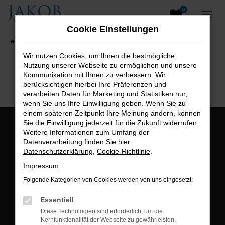
0
Zum
Hauptinhalt
Cookie Einstellungen
springen
Startseite
Fahrzeugangebote
Fahrzeugsuche
Wir nutzen Cookies, um Ihnen die bestmögliche
Nutzung unserer Webseite zu ermöglichen und unsere
B2B-Shop
Kommunikation mit Ihnen zu verbessern. Wir
berücksichtigen hierbei Ihre Präferenzen und
verarbeiten Daten für Marketing und Statistiken nur,
wenn Sie uns Ihre Einwilligung geben. Wenn Sie zu
einem späteren Zeitpunkt Ihre Meinung ändern, können
Sie die Einwilligung jederzeit für die Zukunft widerrufen.
Öffnungszeiten:
Weitere Informationen zum Umfang der
Datenverarbeitung finden Sie hier:
Montag bis Freitag:
Datenschutzerklärung
,
Cookie-Richtlinie
.
07:00 bis 18:00 Uhr
Impressum
Postadresse:
Folgende Kategorien von Cookies werden von uns eingesetzt:
Jakob Trading GmbH
Essentiell
Neustädter Straße 1
Diese Technologien sind erforderlich, um die
Kernfunktionalität der Webseite zu gewährleisten.