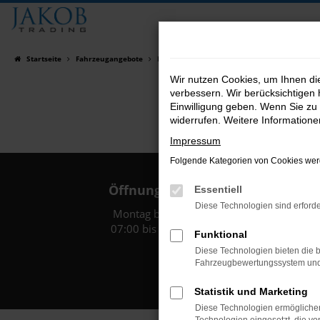
Zum
Hauptinhalt
springen
Startseite
Fahrzeugangebote
Fahrzeugsuche
Wir nutzen Cookies, um Ihnen d
verbessern. Wir berücksichtigen 
Einwilligung geben. Wenn Sie zu 
widerrufen. Weitere Information
Impressum
Folgende Kategorien von Cookies werd
Öffnungszeiten:
Essentiell
Diese Technologien sind erforde
Montag bis Freitag:
07:00 bis 18:00 Uhr
Funktional
Diese Technologien bieten die b
Fahrzeugbewertungssystem und w
Statistik und Marketing
Diese Technologien ermöglichen