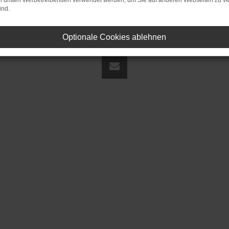
on dritten Werbetreibenden verwendet werden, um Sie auf anderen Webseiten zu ve
ind.
Optionale Cookies ablehnen
land | fj@jakob-trading.com |
Webdesign by audaris.de