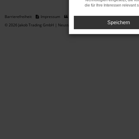
Technologien eingesetzt, die v
die für Ihre Interessen relevant s
Barrierefreiheit
Impressum
Datenschutz
Cookie Einstellungen
Speichern
© 2026 Jakob Trading GmbH | Neustädter Straße 1 | DE-08223 Neustadt/Vogt