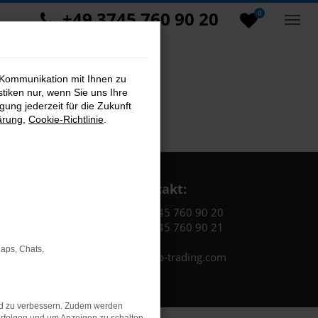
+49 3745 760 90 20
0
 Kommunikation mit Ihnen zu
stiken nur, wenn Sie uns Ihre
ung jederzeit für die Zukunft
ärung
,
Cookie-Richtlinie
.
Kontakt:
Tel.: +49 3745 760 90 20
Fax: +49 3745 760 90 21
Maps, Chats,
Mail: fj@jakob-trading.com
nd zu verbessern. Zudem werden