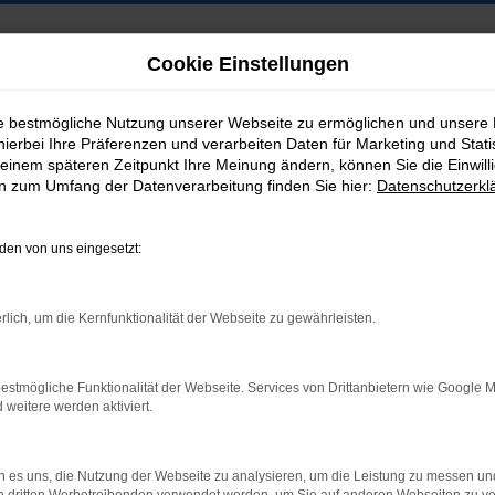
Cookie Einstellungen
ie bestmögliche Nutzung unserer Webseite zu ermöglichen und unsere
hierbei Ihre Präferenzen und verarbeiten Daten für Marketing und Stati
B2B-Shop
einem späteren Zeitpunkt Ihre Meinung ändern, können Sie die Einwillig
en zum Umfang der Datenverarbeitung finden Sie hier:
Datenschutzerkl
en von uns eingesetzt:
Postadresse:
rlich, um die Kernfunktionalität der Webseite zu gewährleisten.
Jakob Trading GmbH
Neustädter Straße 1
estmögliche Funktionalität der Webseite. Services von Drittanbietern wie Google 
D-08223 Neustadt/Vogtland
eitere werden aktiviert.
 es uns, die Nutzung der Webseite zu analysieren, um die Leistung zu messen u