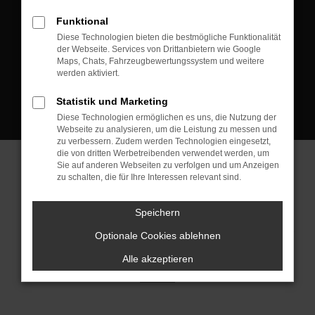
D-08223 Neustadt/Vogtland
Funktional
Kontakt:
Diese Technologien bieten die bestmögliche Funktionalität
der Webseite. Services von Drittanbietern wie Google
Tel.: +49 3745 760 90 20
Maps, Chats, Fahrzeugbewertungssystem und weitere
Fax: +49 3745 760 90 21
werden aktiviert.
Mail: fj@jakob-trading.com
Statistik und Marketing
Diese Technologien ermöglichen es uns, die Nutzung der
Webseite zu analysieren, um die Leistung zu messen und
zu verbessern. Zudem werden Technologien eingesetzt,
die von dritten Werbetreibenden verwendet werden, um
Sie auf anderen Webseiten zu verfolgen und um Anzeigen
zu schalten, die für Ihre Interessen relevant sind.
Barrierefreiheit
Impressum
Datenschutz
Cookie Einstellungen
Speichern
© 2026 Jakob Trading GmbH | Neustädter Straße 1 | DE-08223
Neustadt/Vogtland | fj@jakob-trading.com |
Webdesign by audaris.de
Optionale Cookies ablehnen
Alle akzeptieren