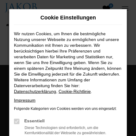
0
Zum
Hauptinhalt
Cookie Einstellungen
springen
Startseite
Fahrzeugangebote
Fahrzeugsuche
Wir nutzen Cookies, um Ihnen die bestmögliche
Nutzung unserer Webseite zu ermöglichen und unsere
B2B-Shop
Kommunikation mit Ihnen zu verbessern. Wir
berücksichtigen hierbei Ihre Präferenzen und
verarbeiten Daten für Marketing und Statistiken nur,
wenn Sie uns Ihre Einwilligung geben. Wenn Sie zu
einem späteren Zeitpunkt Ihre Meinung ändern, können
Sie die Einwilligung jederzeit für die Zukunft widerrufen.
Öffnungszeiten:
Weitere Informationen zum Umfang der
Datenverarbeitung finden Sie hier:
Montag bis Freitag:
Datenschutzerklärung
,
Cookie-Richtlinie
.
07:00 bis 18:00 Uhr
Impressum
Postadresse:
Folgende Kategorien von Cookies werden von uns eingesetzt:
Jakob Trading GmbH
Essentiell
Neustädter Straße 1
Diese Technologien sind erforderlich, um die
Kernfunktionalität der Webseite zu gewährleisten.