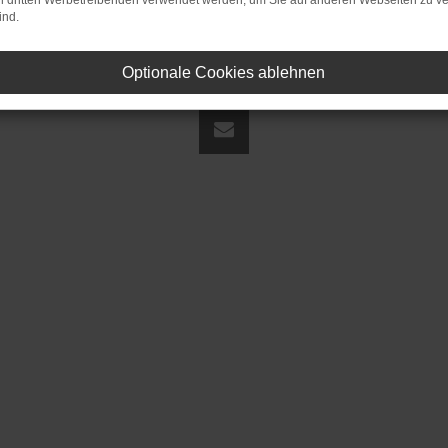
on dritten Werbetreibenden verwendet werden, um Sie auf anderen Webseiten zu ve
ind.
Optionale Cookies ablehnen
land | fj@jakob-trading.com |
Webdesign by audaris.de