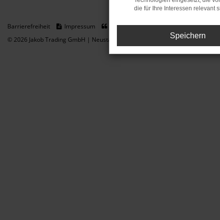
Technologien eingesetzt, die v
die für Ihre Interessen relevant s
Barrierefreiheit
Impressum
Datenschutz
Cookie Einstellungen
Speichern
© 2026 Jakob Trading GmbH | Neustädter Straße 1 | DE-08223 Neustadt/Vogt