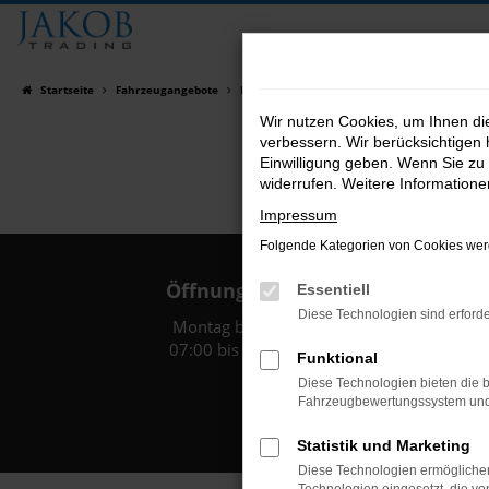
Zum
Hauptinhalt
springen
Startseite
Fahrzeugangebote
Fahrzeugsuche
Wir nutzen Cookies, um Ihnen d
verbessern. Wir berücksichtigen 
Einwilligung geben. Wenn Sie zu 
widerrufen. Weitere Information
Impressum
Folgende Kategorien von Cookies werd
Öffnungszeiten:
Essentiell
Diese Technologien sind erforde
Montag bis Freitag:
07:00 bis 18:00 Uhr
Funktional
Diese Technologien bieten die b
Fahrzeugbewertungssystem und w
Statistik und Marketing
Diese Technologien ermöglichen