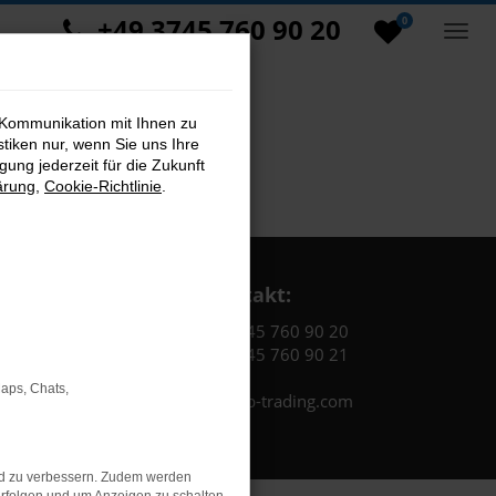
+49 3745 760 90 20
0
 Kommunikation mit Ihnen zu
stiken nur, wenn Sie uns Ihre
ung jederzeit für die Zukunft
ärung
,
Cookie-Richtlinie
.
Kontakt:
Tel.: +49 3745 760 90 20
Fax: +49 3745 760 90 21
Maps, Chats,
Mail: fj@jakob-trading.com
nd zu verbessern. Zudem werden