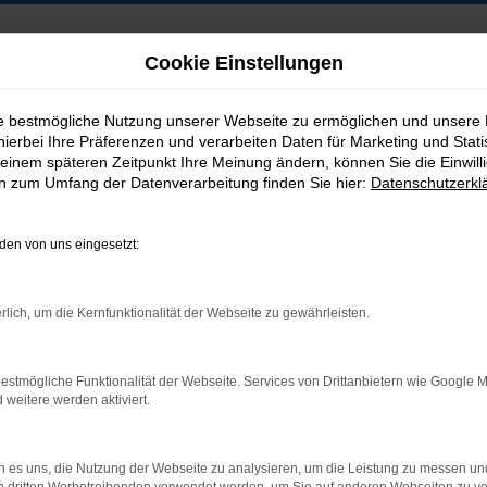
Cookie Einstellungen
ie bestmögliche Nutzung unserer Webseite zu ermöglichen und unsere
hierbei Ihre Präferenzen und verarbeiten Daten für Marketing und Stati
B2B-Shop
einem späteren Zeitpunkt Ihre Meinung ändern, können Sie die Einwillig
en zum Umfang der Datenverarbeitung finden Sie hier:
Datenschutzerkl
en von uns eingesetzt:
Postadresse:
rlich, um die Kernfunktionalität der Webseite zu gewährleisten.
Jakob Trading GmbH
Neustädter Straße 1
estmögliche Funktionalität der Webseite. Services von Drittanbietern wie Google 
D-08223 Neustadt/Vogtland
eitere werden aktiviert.
 es uns, die Nutzung der Webseite zu analysieren, um die Leistung zu messen u