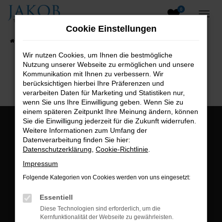
0
Zum
Hauptinhalt
Cookie Einstellungen
springen
Startseite
Fahrzeugangebote
Fahrzeugsuche
Wir nutzen Cookies, um Ihnen die bestmögliche
Nutzung unserer Webseite zu ermöglichen und unsere
B2B-Shop
Kommunikation mit Ihnen zu verbessern. Wir
berücksichtigen hierbei Ihre Präferenzen und
verarbeiten Daten für Marketing und Statistiken nur,
wenn Sie uns Ihre Einwilligung geben. Wenn Sie zu
einem späteren Zeitpunkt Ihre Meinung ändern, können
Sie die Einwilligung jederzeit für die Zukunft widerrufen.
Öffnungszeiten:
Weitere Informationen zum Umfang der
Datenverarbeitung finden Sie hier:
Montag bis Freitag:
Datenschutzerklärung
,
Cookie-Richtlinie
.
07:00 bis 18:00 Uhr
Impressum
Postadresse:
Folgende Kategorien von Cookies werden von uns eingesetzt:
Jakob Trading GmbH
Essentiell
Neustädter Straße 1
Diese Technologien sind erforderlich, um die
Kernfunktionalität der Webseite zu gewährleisten.