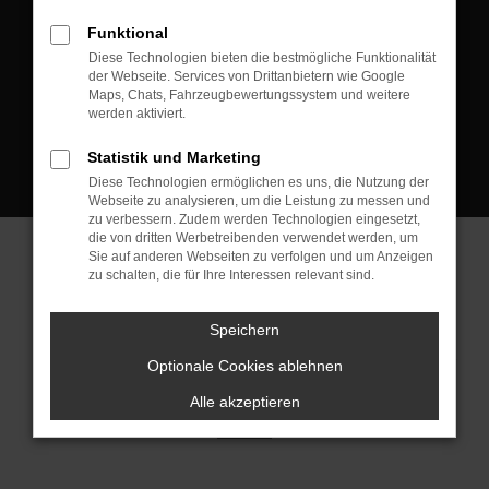
D-08223 Neustadt/Vogtland
Funktional
Kontakt:
Diese Technologien bieten die bestmögliche Funktionalität
der Webseite. Services von Drittanbietern wie Google
Tel.: +49 3745 760 90 20
Maps, Chats, Fahrzeugbewertungssystem und weitere
Fax: +49 3745 760 90 21
werden aktiviert.
Mail: fj@jakob-trading.com
Statistik und Marketing
Diese Technologien ermöglichen es uns, die Nutzung der
Webseite zu analysieren, um die Leistung zu messen und
zu verbessern. Zudem werden Technologien eingesetzt,
die von dritten Werbetreibenden verwendet werden, um
Sie auf anderen Webseiten zu verfolgen und um Anzeigen
zu schalten, die für Ihre Interessen relevant sind.
Barrierefreiheit
Impressum
Datenschutz
Cookie Einstellungen
Speichern
© 2026 Jakob Trading GmbH | Neustädter Straße 1 | DE-08223
Neustadt/Vogtland | fj@jakob-trading.com |
Webdesign by audaris.de
Optionale Cookies ablehnen
Alle akzeptieren