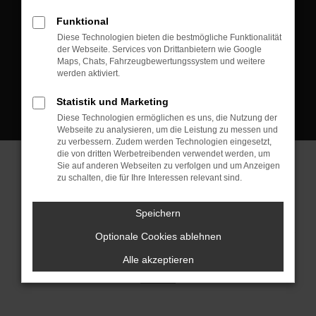
D-08223 Neustadt/Vogtland
Funktional
Kontakt:
Diese Technologien bieten die bestmögliche Funktionalität
der Webseite. Services von Drittanbietern wie Google
Tel.: +49 3745 760 90 20
Maps, Chats, Fahrzeugbewertungssystem und weitere
Fax: +49 3745 760 90 21
werden aktiviert.
Mail: fj@jakob-trading.com
Statistik und Marketing
Diese Technologien ermöglichen es uns, die Nutzung der
Webseite zu analysieren, um die Leistung zu messen und
zu verbessern. Zudem werden Technologien eingesetzt,
die von dritten Werbetreibenden verwendet werden, um
Sie auf anderen Webseiten zu verfolgen und um Anzeigen
zu schalten, die für Ihre Interessen relevant sind.
Barrierefreiheit
Impressum
Datenschutz
Cookie Einstellungen
Speichern
© 2026 Jakob Trading GmbH | Neustädter Straße 1 | DE-08223
Neustadt/Vogtland | fj@jakob-trading.com |
Webdesign by audaris.de
Optionale Cookies ablehnen
Alle akzeptieren