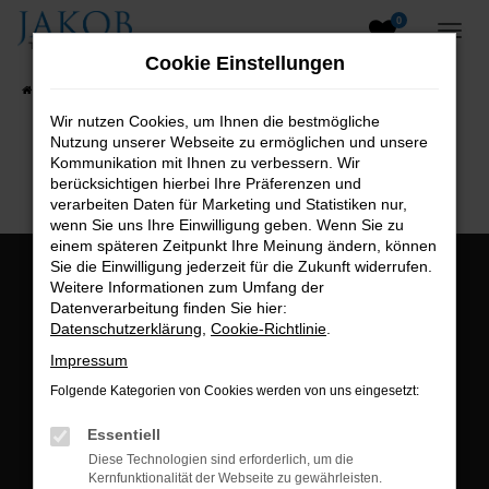
0
Zum
Hauptinhalt
Cookie Einstellungen
springen
Startseite
Fahrzeugangebote
Fahrzeugsuche
Wir nutzen Cookies, um Ihnen die bestmögliche
Nutzung unserer Webseite zu ermöglichen und unsere
B2B-Shop
Kommunikation mit Ihnen zu verbessern. Wir
berücksichtigen hierbei Ihre Präferenzen und
verarbeiten Daten für Marketing und Statistiken nur,
wenn Sie uns Ihre Einwilligung geben. Wenn Sie zu
einem späteren Zeitpunkt Ihre Meinung ändern, können
Sie die Einwilligung jederzeit für die Zukunft widerrufen.
Öffnungszeiten:
Weitere Informationen zum Umfang der
Datenverarbeitung finden Sie hier:
Montag bis Freitag:
Datenschutzerklärung
,
Cookie-Richtlinie
.
07:00 bis 18:00 Uhr
Impressum
Postadresse:
Folgende Kategorien von Cookies werden von uns eingesetzt:
Jakob Trading GmbH
Essentiell
Neustädter Straße 1
Diese Technologien sind erforderlich, um die
Kernfunktionalität der Webseite zu gewährleisten.