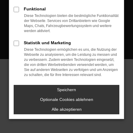
D-08223 Neustadt/Vogtland
Funktional
Kontakt:
Diese Technologien bieten die bestmögliche Funktionalität
der Webseite. Services von Drittanbietern wie Google
Tel.: +49 3745 760 90 20
Maps, Chats, Fahrzeugbewertungssystem und weitere
Fax: +49 3745 760 90 21
werden aktiviert.
Mail: fj@jakob-trading.com
Statistik und Marketing
Diese Technologien ermöglichen es uns, die Nutzung der
Webseite zu analysieren, um die Leistung zu messen und
zu verbessern. Zudem werden Technologien eingesetzt,
die von dritten Werbetreibenden verwendet werden, um
Sie auf anderen Webseiten zu verfolgen und um Anzeigen
zu schalten, die für Ihre Interessen relevant sind.
Barrierefreiheit
Impressum
Datenschutz
Cookie Einstellungen
Speichern
© 2026 Jakob Trading GmbH | Neustädter Straße 1 | DE-08223
Neustadt/Vogtland | fj@jakob-trading.com |
Webdesign by audaris.de
Optionale Cookies ablehnen
Alle akzeptieren