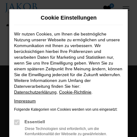
0
Zum
Hauptinhalt
Cookie Einstellungen
springen
Startseite
Fahrzeugangebote
Fahrzeugsuche
Wir nutzen Cookies, um Ihnen die bestmögliche
Nutzung unserer Webseite zu ermöglichen und unsere
B2B-Shop
Kommunikation mit Ihnen zu verbessern. Wir
berücksichtigen hierbei Ihre Präferenzen und
verarbeiten Daten für Marketing und Statistiken nur,
wenn Sie uns Ihre Einwilligung geben. Wenn Sie zu
einem späteren Zeitpunkt Ihre Meinung ändern, können
Sie die Einwilligung jederzeit für die Zukunft widerrufen.
Öffnungszeiten:
Weitere Informationen zum Umfang der
Datenverarbeitung finden Sie hier:
Montag bis Freitag:
Datenschutzerklärung
,
Cookie-Richtlinie
.
07:00 bis 18:00 Uhr
Impressum
Postadresse:
Folgende Kategorien von Cookies werden von uns eingesetzt:
Jakob Trading GmbH
Essentiell
Neustädter Straße 1
Diese Technologien sind erforderlich, um die
Kernfunktionalität der Webseite zu gewährleisten.