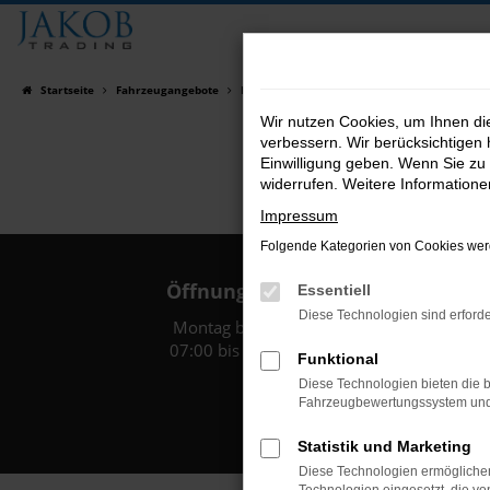
Zum
Hauptinhalt
springen
Startseite
Fahrzeugangebote
Fahrzeugsuche
Wir nutzen Cookies, um Ihnen d
verbessern. Wir berücksichtigen 
Einwilligung geben. Wenn Sie zu 
widerrufen. Weitere Information
Impressum
Folgende Kategorien von Cookies werd
Öffnungszeiten:
Essentiell
Diese Technologien sind erforde
Montag bis Freitag:
07:00 bis 18:00 Uhr
Funktional
Diese Technologien bieten die b
Fahrzeugbewertungssystem und w
Statistik und Marketing
Diese Technologien ermöglichen