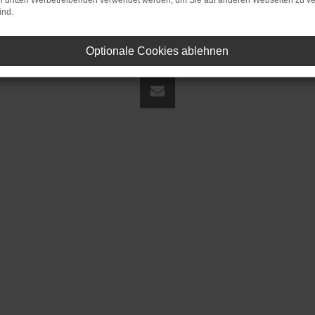
on dritten Werbetreibenden verwendet werden, um Sie auf anderen Webseiten zu ve
ind.
Optionale Cookies ablehnen
land | fj@jakob-trading.com |
Webdesign by audaris.de