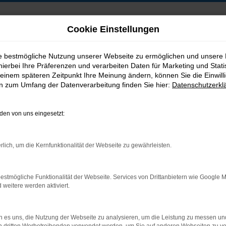
Cookie Einstellungen
ie bestmögliche Nutzung unserer Webseite zu ermöglichen und unsere
hierbei Ihre Präferenzen und verarbeiten Daten für Marketing und Stati
B2B-Shop
einem späteren Zeitpunkt Ihre Meinung ändern, können Sie die Einwillig
en zum Umfang der Datenverarbeitung finden Sie hier:
Datenschutzerkl
en von uns eingesetzt:
Postadresse:
rlich, um die Kernfunktionalität der Webseite zu gewährleisten.
Jakob Trading GmbH
Neustädter Straße 1
estmögliche Funktionalität der Webseite. Services von Drittanbietern wie Google 
D-08223 Neustadt/Vogtland
eitere werden aktiviert.
 es uns, die Nutzung der Webseite zu analysieren, um die Leistung zu messen u