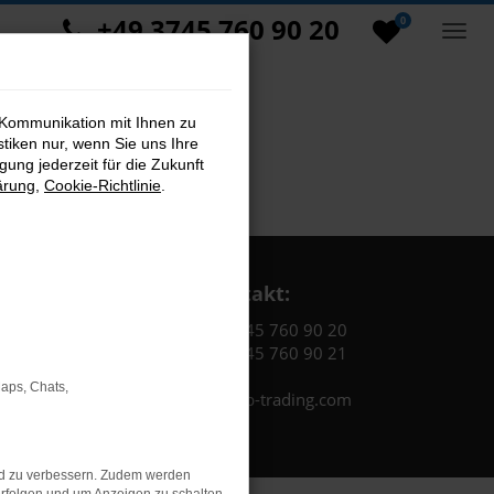
+49 3745 760 90 20
0
 Kommunikation mit Ihnen zu
stiken nur, wenn Sie uns Ihre
ung jederzeit für die Zukunft
ärung
,
Cookie-Richtlinie
.
Kontakt:
Tel.: +49 3745 760 90 20
Fax: +49 3745 760 90 21
Maps, Chats,
Mail: fj@jakob-trading.com
nd zu verbessern. Zudem werden