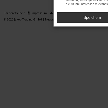
Technologien eingesetzt, die v
die für Ihre Interessen relevant s
Barrierefreiheit
Impressum
Datenschutz
Cookie Einstellungen
Speichern
© 2026 Jakob Trading GmbH | Neustädter Straße 1 | DE-08223 Neustadt/Vogt