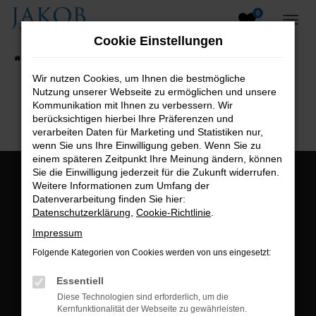
0
Zum
Hauptinhalt
Cookie Einstellungen
springen
Startseite
Fahrzeugangebote
Fahrzeugsuche
Wir nutzen Cookies, um Ihnen die bestmögliche
Nutzung unserer Webseite zu ermöglichen und unsere
B2B-Shop
Kommunikation mit Ihnen zu verbessern. Wir
berücksichtigen hierbei Ihre Präferenzen und
verarbeiten Daten für Marketing und Statistiken nur,
wenn Sie uns Ihre Einwilligung geben. Wenn Sie zu
einem späteren Zeitpunkt Ihre Meinung ändern, können
Sie die Einwilligung jederzeit für die Zukunft widerrufen.
Öffnungszeiten:
Weitere Informationen zum Umfang der
Datenverarbeitung finden Sie hier:
Montag bis Freitag:
Datenschutzerklärung
,
Cookie-Richtlinie
.
07:00 bis 18:00 Uhr
Impressum
Postadresse:
Folgende Kategorien von Cookies werden von uns eingesetzt:
Jakob Trading GmbH
Essentiell
Neustädter Straße 1
Diese Technologien sind erforderlich, um die
Kernfunktionalität der Webseite zu gewährleisten.