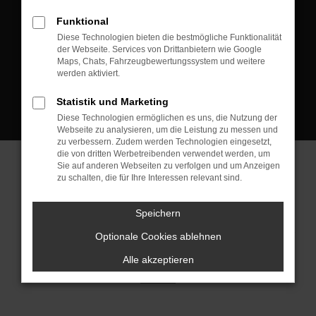
D-08223 Neustadt/Vogtland
Funktional
Kontakt:
Diese Technologien bieten die bestmögliche Funktionalität
der Webseite. Services von Drittanbietern wie Google
Tel.: +49 3745 760 90 20
Maps, Chats, Fahrzeugbewertungssystem und weitere
Fax: +49 3745 760 90 21
werden aktiviert.
Mail: fj@jakob-trading.com
Statistik und Marketing
Diese Technologien ermöglichen es uns, die Nutzung der
Webseite zu analysieren, um die Leistung zu messen und
zu verbessern. Zudem werden Technologien eingesetzt,
die von dritten Werbetreibenden verwendet werden, um
Sie auf anderen Webseiten zu verfolgen und um Anzeigen
zu schalten, die für Ihre Interessen relevant sind.
Barrierefreiheit
Impressum
Datenschutz
Cookie Einstellungen
Speichern
© 2026 Jakob Trading GmbH | Neustädter Straße 1 | DE-08223
Neustadt/Vogtland | fj@jakob-trading.com |
Webdesign by audaris.de
Optionale Cookies ablehnen
Alle akzeptieren