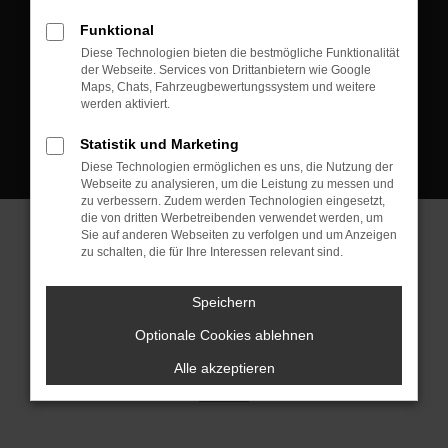
D-08223 Neustadt/Vogtland
Funktional
Kontakt:
Diese Technologien bieten die bestmögliche Funktionalität
der Webseite. Services von Drittanbietern wie Google
Tel.: +49 3745 760 90 20
Maps, Chats, Fahrzeugbewertungssystem und weitere
Fax: +49 3745 760 90 21
werden aktiviert.
Mail: fj@jakob-trading.com
Statistik und Marketing
Diese Technologien ermöglichen es uns, die Nutzung der
Webseite zu analysieren, um die Leistung zu messen und
zu verbessern. Zudem werden Technologien eingesetzt,
die von dritten Werbetreibenden verwendet werden, um
Sie auf anderen Webseiten zu verfolgen und um Anzeigen
zu schalten, die für Ihre Interessen relevant sind.
Barrierefreiheit
Impressum
Datenschutz
Cookie Einstellungen
Speichern
© 2026 Jakob Trading GmbH | Neustädter Straße 1 | DE-08223
Neustadt/Vogtland | fj@jakob-trading.com |
Webdesign by audaris.de
Optionale Cookies ablehnen
Alle akzeptieren