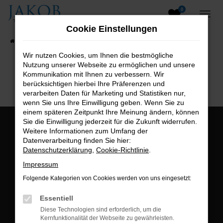
0
Zum
Hauptinhalt
Cookie Einstellungen
springen
Startseite
Fahrzeugangebote
Fahrzeugsuche
Wir nutzen Cookies, um Ihnen die bestmögliche
Nutzung unserer Webseite zu ermöglichen und unsere
B2B-Shop
Kommunikation mit Ihnen zu verbessern. Wir
berücksichtigen hierbei Ihre Präferenzen und
verarbeiten Daten für Marketing und Statistiken nur,
wenn Sie uns Ihre Einwilligung geben. Wenn Sie zu
einem späteren Zeitpunkt Ihre Meinung ändern, können
Sie die Einwilligung jederzeit für die Zukunft widerrufen.
Öffnungszeiten:
Weitere Informationen zum Umfang der
Datenverarbeitung finden Sie hier:
Montag bis Freitag:
Datenschutzerklärung
,
Cookie-Richtlinie
.
07:00 bis 18:00 Uhr
Impressum
Postadresse:
Folgende Kategorien von Cookies werden von uns eingesetzt:
Jakob Trading GmbH
Essentiell
Neustädter Straße 1
Diese Technologien sind erforderlich, um die
Kernfunktionalität der Webseite zu gewährleisten.