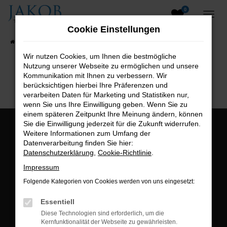
0
Zum
Hauptinhalt
Cookie Einstellungen
springen
Startseite
Fahrzeugangebote
Fahrzeugsuche
Wir nutzen Cookies, um Ihnen die bestmögliche
Nutzung unserer Webseite zu ermöglichen und unsere
B2B-Shop
Kommunikation mit Ihnen zu verbessern. Wir
berücksichtigen hierbei Ihre Präferenzen und
verarbeiten Daten für Marketing und Statistiken nur,
wenn Sie uns Ihre Einwilligung geben. Wenn Sie zu
einem späteren Zeitpunkt Ihre Meinung ändern, können
Sie die Einwilligung jederzeit für die Zukunft widerrufen.
Öffnungszeiten:
Weitere Informationen zum Umfang der
Datenverarbeitung finden Sie hier:
Montag bis Freitag:
Datenschutzerklärung
,
Cookie-Richtlinie
.
07:00 bis 18:00 Uhr
Impressum
Postadresse:
Folgende Kategorien von Cookies werden von uns eingesetzt:
Jakob Trading GmbH
Essentiell
Neustädter Straße 1
Diese Technologien sind erforderlich, um die
Kernfunktionalität der Webseite zu gewährleisten.