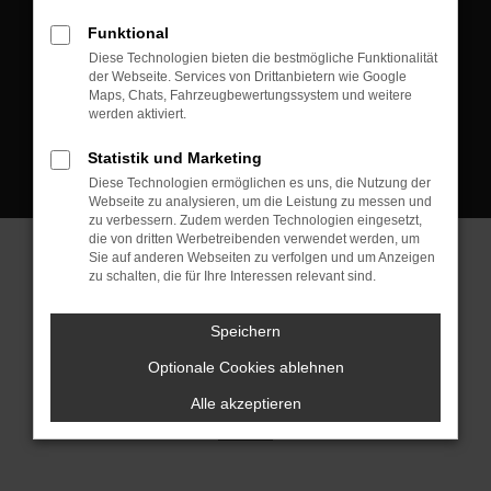
D-08223 Neustadt/Vogtland
Funktional
Kontakt:
Diese Technologien bieten die bestmögliche Funktionalität
der Webseite. Services von Drittanbietern wie Google
Tel.: +49 3745 760 90 20
Maps, Chats, Fahrzeugbewertungssystem und weitere
Fax: +49 3745 760 90 21
werden aktiviert.
Mail: fj@jakob-trading.com
Statistik und Marketing
Diese Technologien ermöglichen es uns, die Nutzung der
Webseite zu analysieren, um die Leistung zu messen und
zu verbessern. Zudem werden Technologien eingesetzt,
die von dritten Werbetreibenden verwendet werden, um
Sie auf anderen Webseiten zu verfolgen und um Anzeigen
zu schalten, die für Ihre Interessen relevant sind.
Barrierefreiheit
Impressum
Datenschutz
Cookie Einstellungen
Speichern
© 2026 Jakob Trading GmbH | Neustädter Straße 1 | DE-08223
Neustadt/Vogtland | fj@jakob-trading.com |
Webdesign by audaris.de
Optionale Cookies ablehnen
Alle akzeptieren