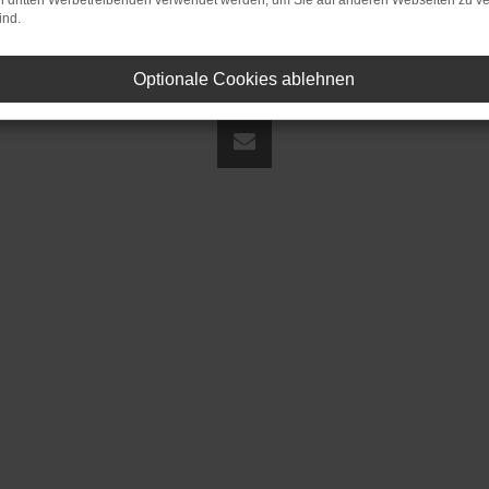
on dritten Werbetreibenden verwendet werden, um Sie auf anderen Webseiten zu ve
ind.
Optionale Cookies ablehnen
land | fj@jakob-trading.com |
Webdesign by audaris.de