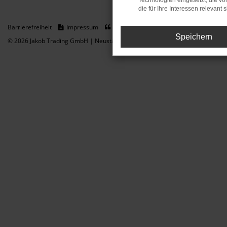
Technologien eingesetzt, die v
die für Ihre Interessen relevant s
Barrierefreiheit
Impressum
Datenschutz
Cookie Einstellungen
Speichern
© 2026 Jakob Trading GmbH | Neustädter Straße 1 | DE-08223 Neustadt/Vogt