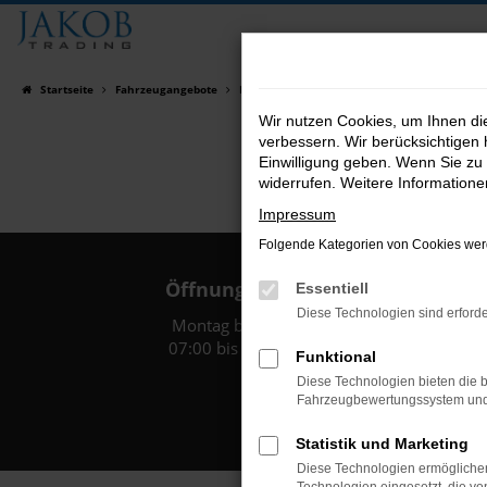
Zum
Hauptinhalt
springen
Startseite
Fahrzeugangebote
Fahrzeugsuche
Wir nutzen Cookies, um Ihnen d
verbessern. Wir berücksichtigen 
Einwilligung geben. Wenn Sie zu 
widerrufen. Weitere Information
Impressum
Folgende Kategorien von Cookies werd
Öffnungszeiten:
Essentiell
Diese Technologien sind erforde
Montag bis Freitag:
07:00 bis 18:00 Uhr
Funktional
Diese Technologien bieten die b
Fahrzeugbewertungssystem und w
Statistik und Marketing
Diese Technologien ermöglichen