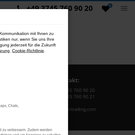
+49 3745 760 90 20
0
 Kommunikation mit Ihnen zu
stiken nur, wenn Sie uns Ihre
ung jederzeit für die Zukunft
ärung
,
Cookie-Richtlinie
.
Kontakt:
Tel.: +49 3745 760 90 20
Fax: +49 3745 760 90 21
Maps, Chats,
Mail: fj@jakob-trading.com
nd zu verbessern. Zudem werden