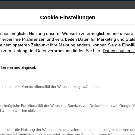
Cookie Einstellungen
ie bestmögliche Nutzung unserer Webseite zu ermöglichen und unsere
hierbei Ihre Präferenzen und verarbeiten Daten für Marketing und Stati
B2B-Shop
einem späteren Zeitpunkt Ihre Meinung ändern, können Sie die Einwillig
en zum Umfang der Datenverarbeitung finden Sie hier:
Datenschutzerkl
en von uns eingesetzt:
Postadresse:
rlich, um die Kernfunktionalität der Webseite zu gewährleisten.
Jakob Trading GmbH
Neustädter Straße 1
estmögliche Funktionalität der Webseite. Services von Drittanbietern wie Google 
D-08223 Neustadt/Vogtland
eitere werden aktiviert.
 es uns, die Nutzung der Webseite zu analysieren, um die Leistung zu messen u