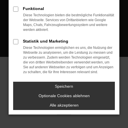
D-08223 Neustadt/Vogtland
Funktional
Kontakt:
Diese Technologien bieten die bestmögliche Funktionalität
der Webseite. Services von Drittanbietern wie Google
Tel.: +49 3745 760 90 20
Maps, Chats, Fahrzeugbewertungssystem und weitere
Fax: +49 3745 760 90 21
werden aktiviert.
Mail: fj@jakob-trading.com
Statistik und Marketing
Diese Technologien ermöglichen es uns, die Nutzung der
Webseite zu analysieren, um die Leistung zu messen und
zu verbessern. Zudem werden Technologien eingesetzt,
die von dritten Werbetreibenden verwendet werden, um
Sie auf anderen Webseiten zu verfolgen und um Anzeigen
zu schalten, die für Ihre Interessen relevant sind.
Barrierefreiheit
Impressum
Datenschutz
Cookie Einstellungen
Speichern
© 2026 Jakob Trading GmbH | Neustädter Straße 1 | DE-08223
Neustadt/Vogtland | fj@jakob-trading.com |
Webdesign by audaris.de
Optionale Cookies ablehnen
Alle akzeptieren