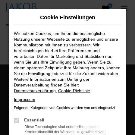
0
Zum
Hauptinhalt
Cookie Einstellungen
springen
Startseite
Fahrzeugangebote
Fahrzeugsuche
Wir nutzen Cookies, um Ihnen die bestmögliche
Nutzung unserer Webseite zu ermöglichen und unsere
B2B-Shop
Kommunikation mit Ihnen zu verbessern. Wir
berücksichtigen hierbei Ihre Präferenzen und
verarbeiten Daten für Marketing und Statistiken nur,
wenn Sie uns Ihre Einwilligung geben. Wenn Sie zu
einem späteren Zeitpunkt Ihre Meinung ändern, können
Sie die Einwilligung jederzeit für die Zukunft widerrufen.
Öffnungszeiten:
Weitere Informationen zum Umfang der
Datenverarbeitung finden Sie hier:
Montag bis Freitag:
Datenschutzerklärung
,
Cookie-Richtlinie
.
07:00 bis 18:00 Uhr
Impressum
Postadresse:
Folgende Kategorien von Cookies werden von uns eingesetzt:
Jakob Trading GmbH
Essentiell
Neustädter Straße 1
Diese Technologien sind erforderlich, um die
Kernfunktionalität der Webseite zu gewährleisten.