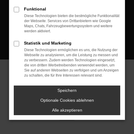
D-08223 Neustadt/Vogtland
Funktional
Kontakt:
Diese Technologien bieten die bestmögliche Funktionalität
der Webseite. Services von Drittanbietern wie Google
Tel.: +49 3745 760 90 20
Maps, Chats, Fahrzeugbewertungssystem und weitere
Fax: +49 3745 760 90 21
werden aktiviert.
Mail: fj@jakob-trading.com
Statistik und Marketing
Diese Technologien ermöglichen es uns, die Nutzung der
Webseite zu analysieren, um die Leistung zu messen und
zu verbessern. Zudem werden Technologien eingesetzt,
die von dritten Werbetreibenden verwendet werden, um
Sie auf anderen Webseiten zu verfolgen und um Anzeigen
zu schalten, die für Ihre Interessen relevant sind.
Barrierefreiheit
Impressum
Datenschutz
Cookie Einstellungen
Speichern
© 2026 Jakob Trading GmbH | Neustädter Straße 1 | DE-08223
Neustadt/Vogtland | fj@jakob-trading.com |
Webdesign by audaris.de
Optionale Cookies ablehnen
Alle akzeptieren