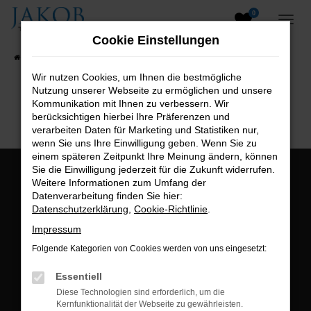
0
Zum
Hauptinhalt
Cookie Einstellungen
springen
Startseite
Fahrzeugangebote
Fahrzeugsuche
Wir nutzen Cookies, um Ihnen die bestmögliche
Nutzung unserer Webseite zu ermöglichen und unsere
B2B-Shop
Kommunikation mit Ihnen zu verbessern. Wir
berücksichtigen hierbei Ihre Präferenzen und
verarbeiten Daten für Marketing und Statistiken nur,
wenn Sie uns Ihre Einwilligung geben. Wenn Sie zu
einem späteren Zeitpunkt Ihre Meinung ändern, können
Sie die Einwilligung jederzeit für die Zukunft widerrufen.
Öffnungszeiten:
Weitere Informationen zum Umfang der
Datenverarbeitung finden Sie hier:
Montag bis Freitag:
Datenschutzerklärung
,
Cookie-Richtlinie
.
07:00 bis 18:00 Uhr
Impressum
Postadresse:
Folgende Kategorien von Cookies werden von uns eingesetzt:
Jakob Trading GmbH
Essentiell
Neustädter Straße 1
Diese Technologien sind erforderlich, um die
Kernfunktionalität der Webseite zu gewährleisten.