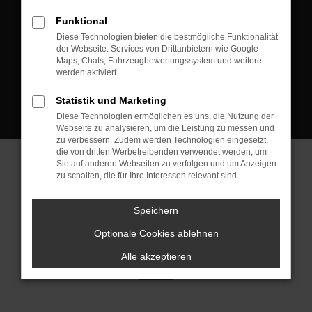
D-08223 Neustadt/Vogtland
Funktional
Kontakt:
Diese Technologien bieten die bestmögliche Funktionalität
der Webseite. Services von Drittanbietern wie Google
Tel.: +49 3745 760 90 20
Maps, Chats, Fahrzeugbewertungssystem und weitere
Fax: +49 3745 760 90 21
werden aktiviert.
Mail: fj@jakob-trading.com
Statistik und Marketing
Diese Technologien ermöglichen es uns, die Nutzung der
Webseite zu analysieren, um die Leistung zu messen und
zu verbessern. Zudem werden Technologien eingesetzt,
die von dritten Werbetreibenden verwendet werden, um
Sie auf anderen Webseiten zu verfolgen und um Anzeigen
zu schalten, die für Ihre Interessen relevant sind.
Barrierefreiheit
Impressum
Datenschutz
Cookie Einstellungen
Speichern
© 2026 Jakob Trading GmbH | Neustädter Straße 1 | DE-08223
Neustadt/Vogtland | fj@jakob-trading.com |
Webdesign by audaris.de
Optionale Cookies ablehnen
Alle akzeptieren