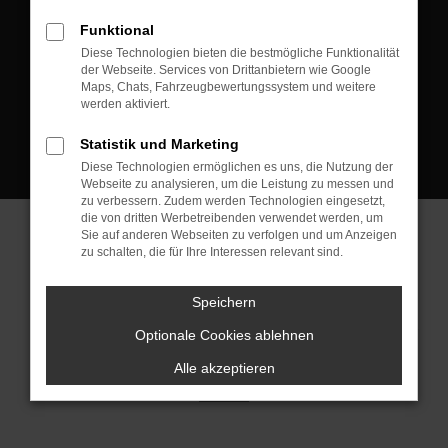
D-08223 Neustadt/Vogtland
Funktional
Kontakt:
Diese Technologien bieten die bestmögliche Funktionalität
der Webseite. Services von Drittanbietern wie Google
Tel.: +49 3745 760 90 20
Maps, Chats, Fahrzeugbewertungssystem und weitere
Fax: +49 3745 760 90 21
werden aktiviert.
Mail: fj@jakob-trading.com
Statistik und Marketing
Diese Technologien ermöglichen es uns, die Nutzung der
Webseite zu analysieren, um die Leistung zu messen und
zu verbessern. Zudem werden Technologien eingesetzt,
die von dritten Werbetreibenden verwendet werden, um
Sie auf anderen Webseiten zu verfolgen und um Anzeigen
zu schalten, die für Ihre Interessen relevant sind.
Barrierefreiheit
Impressum
Datenschutz
Cookie Einstellungen
Speichern
© 2026 Jakob Trading GmbH | Neustädter Straße 1 | DE-08223
Neustadt/Vogtland | fj@jakob-trading.com |
Webdesign by audaris.de
Optionale Cookies ablehnen
Alle akzeptieren