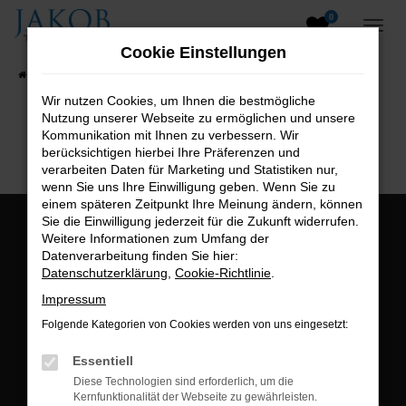
0
Zum
Hauptinhalt
Cookie Einstellungen
springen
Startseite
Fahrzeugangebote
Fahrzeugsuche
Wir nutzen Cookies, um Ihnen die bestmögliche
Nutzung unserer Webseite zu ermöglichen und unsere
B2B-Shop
Kommunikation mit Ihnen zu verbessern. Wir
berücksichtigen hierbei Ihre Präferenzen und
verarbeiten Daten für Marketing und Statistiken nur,
wenn Sie uns Ihre Einwilligung geben. Wenn Sie zu
einem späteren Zeitpunkt Ihre Meinung ändern, können
Sie die Einwilligung jederzeit für die Zukunft widerrufen.
Öffnungszeiten:
Weitere Informationen zum Umfang der
Datenverarbeitung finden Sie hier:
Montag bis Freitag:
Datenschutzerklärung
,
Cookie-Richtlinie
.
07:00 bis 18:00 Uhr
Impressum
Postadresse:
Folgende Kategorien von Cookies werden von uns eingesetzt:
Jakob Trading GmbH
Essentiell
Neustädter Straße 1
Diese Technologien sind erforderlich, um die
Kernfunktionalität der Webseite zu gewährleisten.