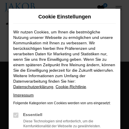
0
Zum
Hauptinhalt
Cookie Einstellungen
springen
Startseite
Fahrzeugangebote
Fahrzeugsuche
Wir nutzen Cookies, um Ihnen die bestmögliche
Nutzung unserer Webseite zu ermöglichen und unsere
B2B-Shop
Kommunikation mit Ihnen zu verbessern. Wir
berücksichtigen hierbei Ihre Präferenzen und
verarbeiten Daten für Marketing und Statistiken nur,
wenn Sie uns Ihre Einwilligung geben. Wenn Sie zu
einem späteren Zeitpunkt Ihre Meinung ändern, können
Sie die Einwilligung jederzeit für die Zukunft widerrufen.
Öffnungszeiten:
Weitere Informationen zum Umfang der
Datenverarbeitung finden Sie hier:
Montag bis Freitag:
Datenschutzerklärung
,
Cookie-Richtlinie
.
07:00 bis 18:00 Uhr
Impressum
Postadresse:
Folgende Kategorien von Cookies werden von uns eingesetzt:
Jakob Trading GmbH
Essentiell
Neustädter Straße 1
Diese Technologien sind erforderlich, um die
Kernfunktionalität der Webseite zu gewährleisten.