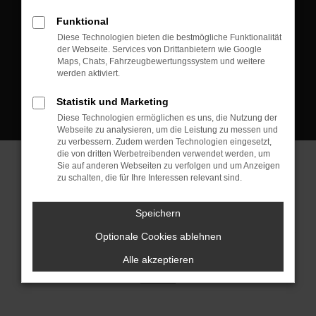
D-08223 Neustadt/Vogtland
Funktional
Kontakt:
Diese Technologien bieten die bestmögliche Funktionalität
der Webseite. Services von Drittanbietern wie Google
Tel.: +49 3745 760 90 20
Maps, Chats, Fahrzeugbewertungssystem und weitere
Fax: +49 3745 760 90 21
werden aktiviert.
Mail: fj@jakob-trading.com
Statistik und Marketing
Diese Technologien ermöglichen es uns, die Nutzung der
Webseite zu analysieren, um die Leistung zu messen und
zu verbessern. Zudem werden Technologien eingesetzt,
die von dritten Werbetreibenden verwendet werden, um
Sie auf anderen Webseiten zu verfolgen und um Anzeigen
zu schalten, die für Ihre Interessen relevant sind.
Barrierefreiheit
Impressum
Datenschutz
Cookie Einstellungen
Speichern
© 2026 Jakob Trading GmbH | Neustädter Straße 1 | DE-08223
Neustadt/Vogtland | fj@jakob-trading.com |
Webdesign by audaris.de
Optionale Cookies ablehnen
Alle akzeptieren