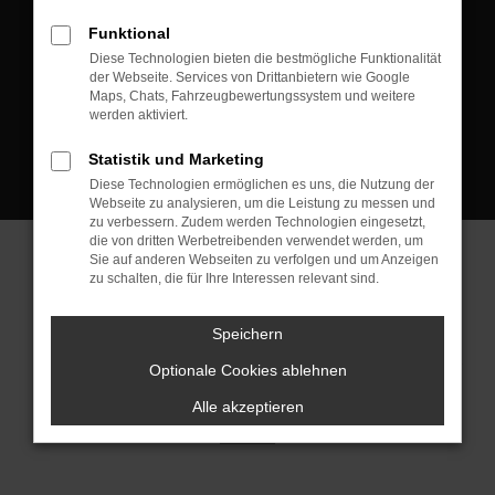
D-08223 Neustadt/Vogtland
Funktional
Kontakt:
Diese Technologien bieten die bestmögliche Funktionalität
der Webseite. Services von Drittanbietern wie Google
Tel.: +49 3745 760 90 20
Maps, Chats, Fahrzeugbewertungssystem und weitere
Fax: +49 3745 760 90 21
werden aktiviert.
Mail: fj@jakob-trading.com
Statistik und Marketing
Diese Technologien ermöglichen es uns, die Nutzung der
Webseite zu analysieren, um die Leistung zu messen und
zu verbessern. Zudem werden Technologien eingesetzt,
die von dritten Werbetreibenden verwendet werden, um
Sie auf anderen Webseiten zu verfolgen und um Anzeigen
zu schalten, die für Ihre Interessen relevant sind.
Barrierefreiheit
Impressum
Datenschutz
Cookie Einstellungen
Speichern
© 2026 Jakob Trading GmbH | Neustädter Straße 1 | DE-08223
Neustadt/Vogtland | fj@jakob-trading.com |
Webdesign by audaris.de
Optionale Cookies ablehnen
Alle akzeptieren